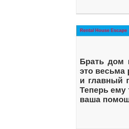
Rental House Escape
Брать дом 
это весьма
и главный 
Теперь ему 
ваша помощ