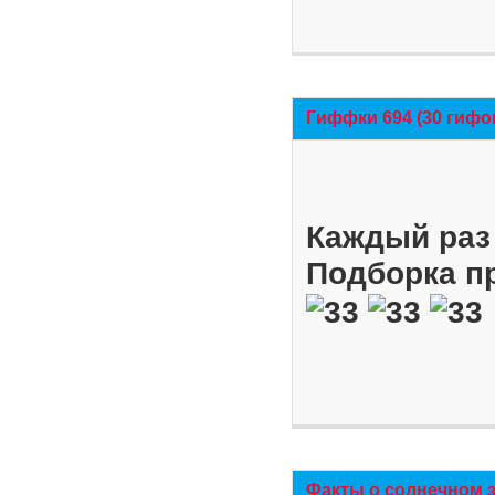
Гиффки 694 (30 гифо
Каждый раз 
Подборка п
Факты о солнечном 