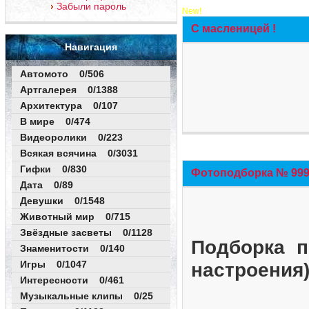
Забыли пароль
New!
С масленицей !
Навигация
Автомото 0/506
Артгалерея 0/1388
Архитектура 0/107
В мире 0/474
Видеоролики 0/223
Всякая всячина 0/3031
Гифки 0/830
Фотоподборка № 999 
Дата 0/89
Девушки 0/1548
Животный мир 0/715
Звёздные засветы 0/1128
Подборка п
Знаменитости 0/140
Игры 0/1047
настроения
Интересности 0/461
Музыкальные клипы 0/25