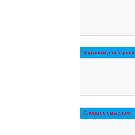
Картинки для взросл
Слова со смыслом