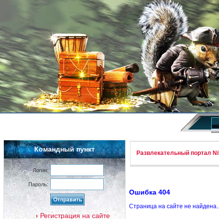
Командный пункт
Развлекательный портал Nif
Логин:
Пароль:
Ошибка 404
Страница на сайте не найдена.
Регистрация на сайте