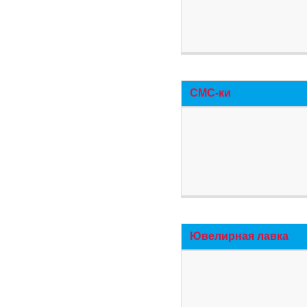
СМС-ки
Ювелирная лавка