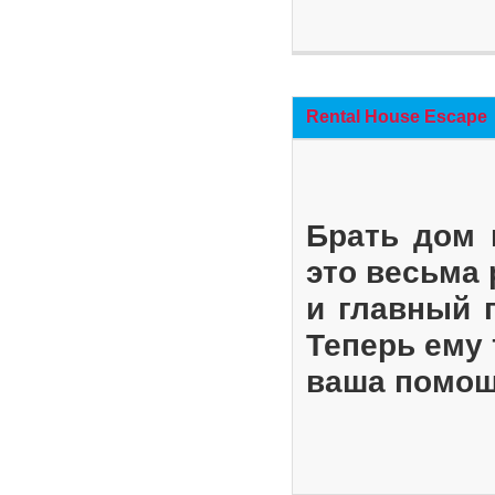
Rental House Escape
Брать дом 
это весьма
и главный 
Теперь ему 
ваша помощ