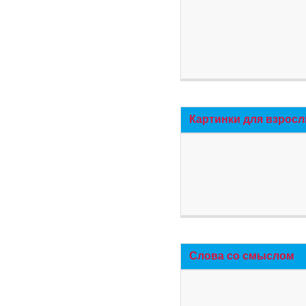
Картинки для взросл
Слова со смыслом