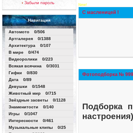
Забыли пароль
New!
С масленицей !
Навигация
Автомото 0/506
Артгалерея 0/1388
Архитектура 0/107
В мире 0/474
Видеоролики 0/223
Всякая всячина 0/3031
Гифки 0/830
Фотоподборка № 999 
Дата 0/89
Девушки 0/1548
Животный мир 0/715
Звёздные засветы 0/1128
Подборка п
Знаменитости 0/140
Игры 0/1047
настроения
Интересности 0/461
Музыкальные клипы 0/25