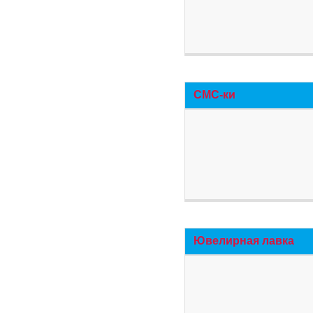
СМС-ки
Ювелирная лавка