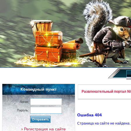
Командный пункт
Развлекательный портал Nif
Логин:
Пароль:
Ошибка 404
Страница на сайте не найдена.
Регистрация на сайте