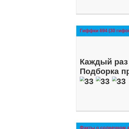
Гиффки 694 (30 гифо
Каждый раз 
Подборка п
Факты о солнечном 