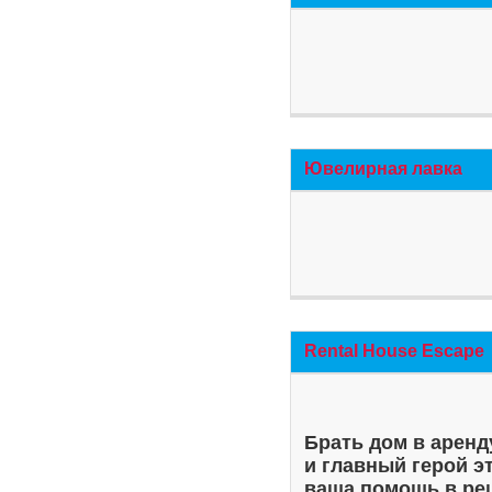
Ювелирная лавка
Rental House Escape
Брать дом в аренд
и главный герой э
ваша помощь в ре