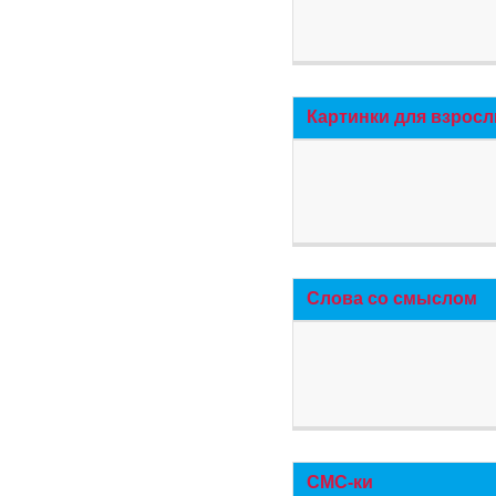
Картинки для взросл
Слова со смыслом
СМС-ки