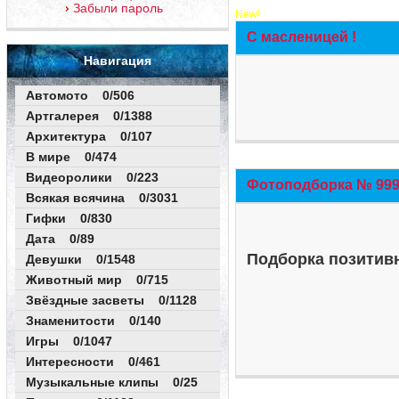
Забыли пароль
New!
С масленицей !
Навигация
Автомото 0/506
Артгалерея 0/1388
Архитектура 0/107
В мире 0/474
Видеоролики 0/223
Фотоподборка № 999 
Всякая всячина 0/3031
Гифки 0/830
Дата 0/89
Подборка позитивн
Девушки 0/1548
Животный мир 0/715
Звёздные засветы 0/1128
Знаменитости 0/140
Игры 0/1047
Интересности 0/461
Музыкальные клипы 0/25