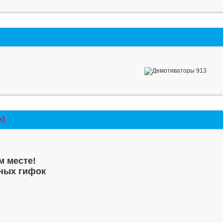
к)
м месте!
ных гифок