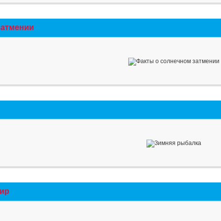
затмении
мир