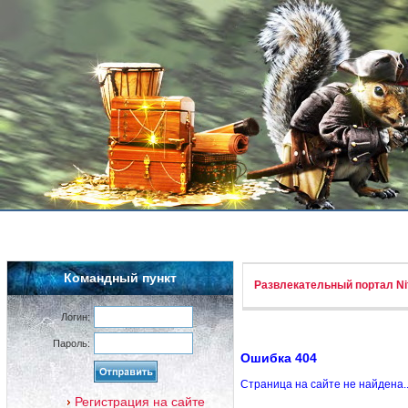
Командный пункт
Развлекательный портал Nif
Логин:
Пароль:
Ошибка 404
Страница на сайте не найдена.
Регистрация на сайте