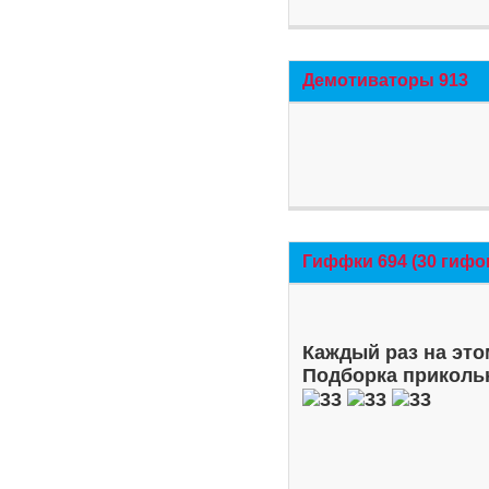
Демотиваторы 913
Гиффки 694 (30 гифо
Каждый раз на это
Подборка приколь