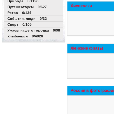
Природа 0/1128
Хихикалки
Путешествуем 0/627
Ретро 0/134
События, люди 0/32
Спорт 0/105
Ужасы нашего городка 0/98
Улыбаемся 0/4026
Женские фразы
Россия в фотографи