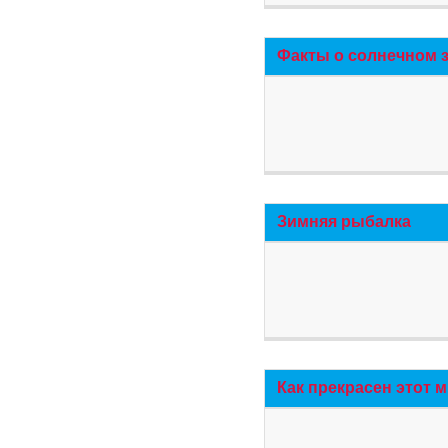
Факты о солнечном 
Зимняя рыбалка
Как прекрасен этот 