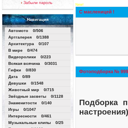
Забыли пароль
New!
С масленицей !
Навигация
Автомото 0/506
Артгалерея 0/1388
Архитектура 0/107
В мире 0/474
Видеоролики 0/223
Всякая всячина 0/3031
Гифки 0/830
Фотоподборка № 999 
Дата 0/89
Девушки 0/1548
Животный мир 0/715
Звёздные засветы 0/1128
Подборка п
Знаменитости 0/140
Игры 0/1047
настроения
Интересности 0/461
Музыкальные клипы 0/25