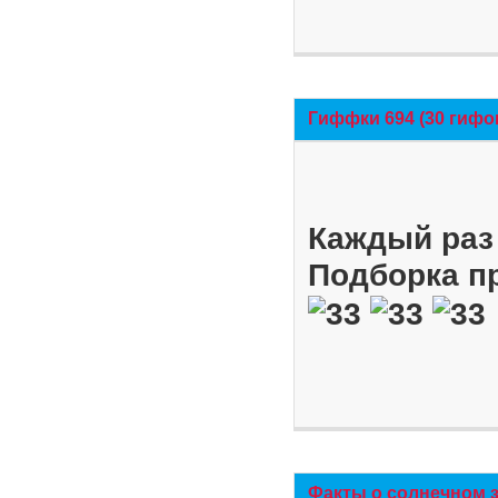
Гиффки 694 (30 гифо
Каждый раз 
Подборка п
Факты о солнечном 