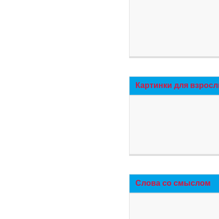
Картинки для взросл
Слова со смыслом