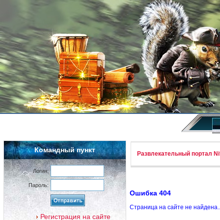
Командный пункт
Развлекательный портал Nif
Логин:
Пароль:
Ошибка 404
Страница на сайте не найдена.
Регистрация на сайте