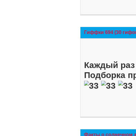
Гиффки 694 (30 гифо
Каждый раз 
Подборка п
Факты о солнечном 