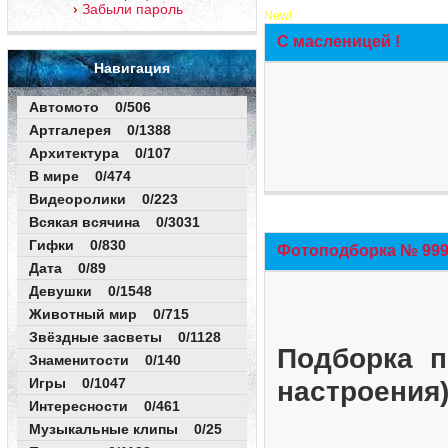
Забыли пароль
New!
С масленицей !
Навигация
Автомото 0/506
Артгалерея 0/1388
Архитектура 0/107
В мире 0/474
Видеоролики 0/223
Всякая всячина 0/3031
Гифки 0/830
Фотоподборка № 999 
Дата 0/89
Девушки 0/1548
Животный мир 0/715
Звёздные засветы 0/1128
Подборка п
Знаменитости 0/140
Игры 0/1047
настроения
Интересности 0/461
Музыкальные клипы 0/25