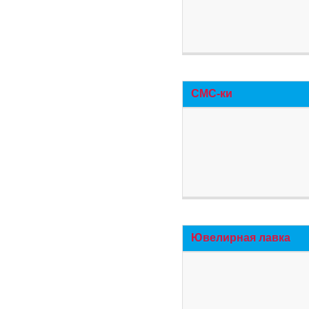
СМС-ки
Ювелирная лавка