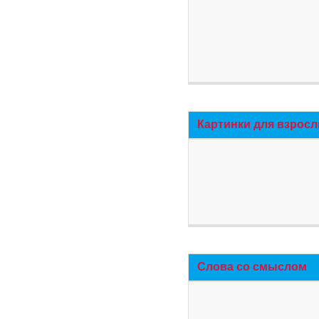
Картинки для взросл
Слова со смыслом