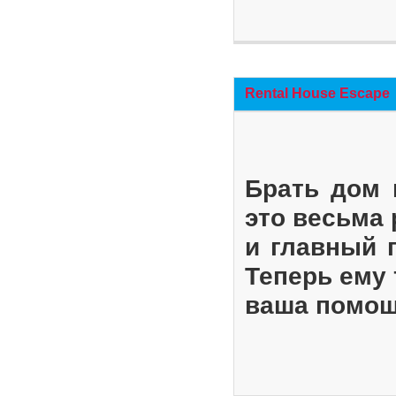
Rental House Escape
Брать дом 
это весьма
и главный 
Теперь ему 
ваша помощ