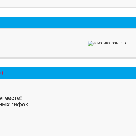
к)
м месте!
ных гифок