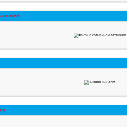
затмении
мир