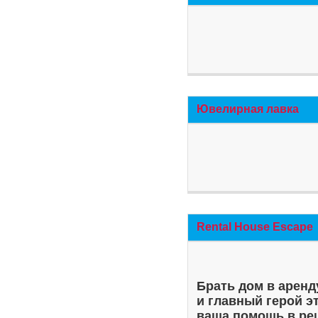
Ювелирная лавка
Rental House Escape
Брать дом в аренд
и главный герой э
ваша помощь в ре