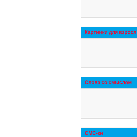
Картинки для взросл
Слова со смыслом
СМС-ки