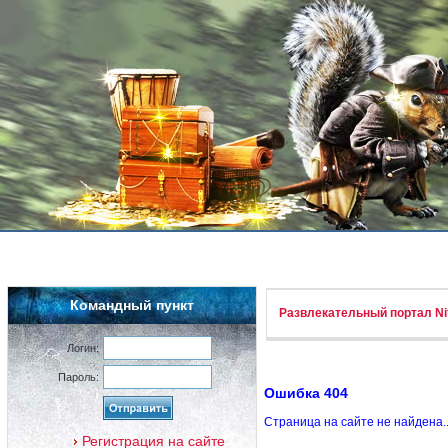
Командный пункт
Развлекательный портал Nif
Логин:
Пароль:
Ошибка 404
Страница на сайте не найдена.
Регистрация на сайте