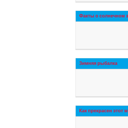
Факты о солнечном 
Зимняя рыбалка
Как прекрасен этот 