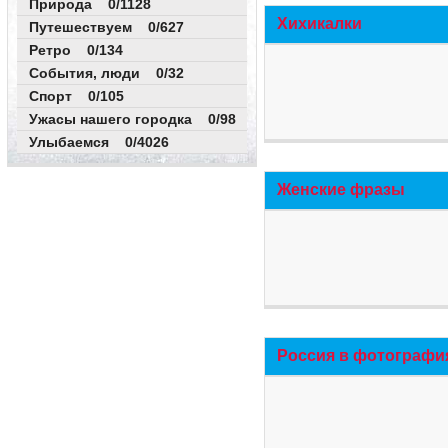
Природа 0/1128
Хихикалки
Путешествуем 0/627
Ретро 0/134
События, люди 0/32
Спорт 0/105
Ужасы нашего городка 0/98
Улыбаемся 0/4026
Женские фразы
Россия в фотографи