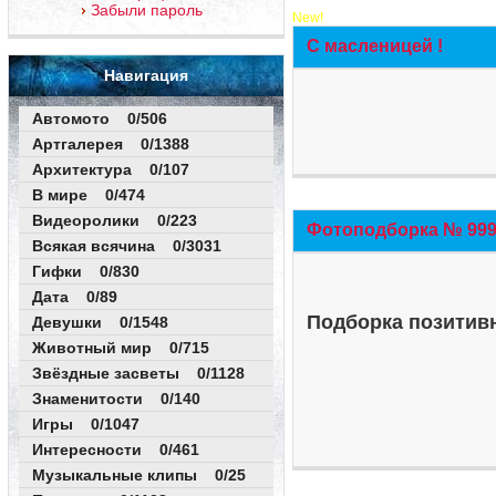
Забыли пароль
New!
С масленицей !
Навигация
Автомото 0/506
Артгалерея 0/1388
Архитектура 0/107
В мире 0/474
Видеоролики 0/223
Фотоподборка № 999 
Всякая всячина 0/3031
Гифки 0/830
Дата 0/89
Подборка позитивн
Девушки 0/1548
Животный мир 0/715
Звёздные засветы 0/1128
Знаменитости 0/140
Игры 0/1047
Интересности 0/461
Музыкальные клипы 0/25