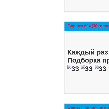
Гиффки 694 (30 гифо
Каждый раз 
Подборка п
Факты о солнечном 