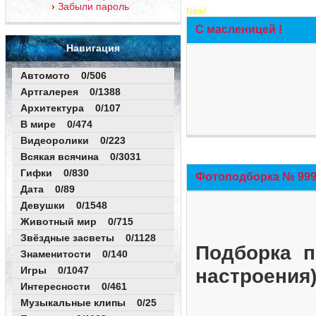
Забыли пароль
New!
С масленицей !
Навигация
Автомото 0/506
Артгалерея 0/1388
Архитектура 0/107
В мире 0/474
Видеоролики 0/223
Всякая всячина 0/3031
Гифки 0/830
Фотоподборка № 999 
Дата 0/89
Девушки 0/1548
Животный мир 0/715
Звёздные засветы 0/1128
Подборка п
Знаменитости 0/140
Игры 0/1047
настроения
Интересности 0/461
Музыкальные клипы 0/25