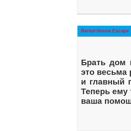
Rental House Escape
Брать дом 
это весьма
и главный 
Теперь ему 
ваша помощ