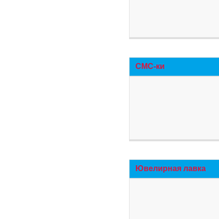
СМС-ки
Ювелирная лавка