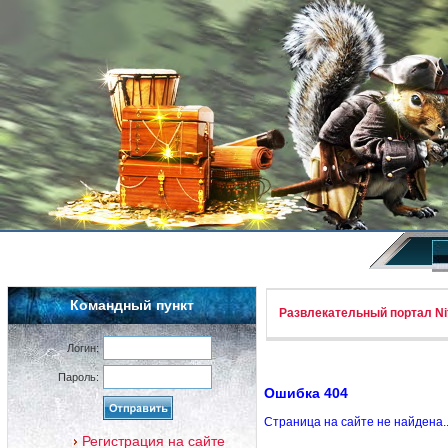
Командный пункт
Развлекательный портал Nif
Логин:
Пароль:
Ошибка 404
Страница на сайте не найдена.
Регистрация на сайте