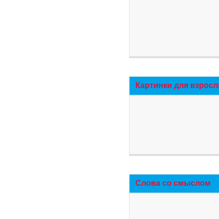
Картинки для взросл
Слова со смыслом