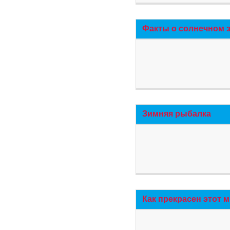
Факты о солнечном 
Зимняя рыбалка
Как прекрасен этот 