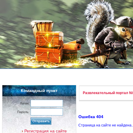
Командный пункт
Развлекательный портал Nif
Логин:
Пароль:
Ошибка 404
Страница на сайте не найдена.
Регистрация на сайте