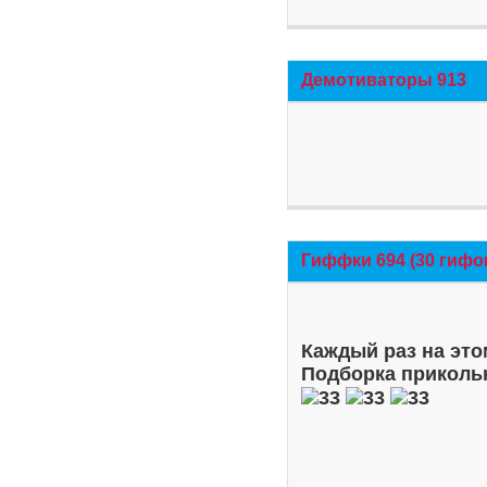
Демотиваторы 913
Гиффки 694 (30 гифо
Каждый раз на это
Подборка приколь