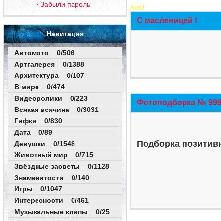
Забыли пароль
New!
С масленицей !
Навигация
Автомото 0/506
Артгалерея 0/1388
Архитектура 0/107
В мире 0/474
Видеоролики 0/223
Фотоподборка № 999 
Всякая всячина 0/3031
Гифки 0/830
Дата 0/89
Подборка позитивн
Девушки 0/1548
Животный мир 0/715
Звёздные засветы 0/1128
Знаменитости 0/140
Игры 0/1047
Интересности 0/461
Музыкальные клипы 0/25