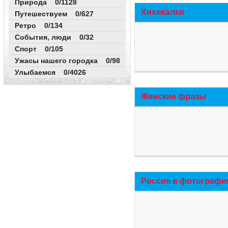
Природа 0/1128
Хихикалки
Путешествуем 0/627
Ретро 0/134
События, люди 0/32
Спорт 0/105
Ужасы нашего городка 0/98
Улыбаемся 0/4026
Женские фразы
Россия в фотографи