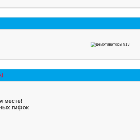
к)
м месте!
ных гифок