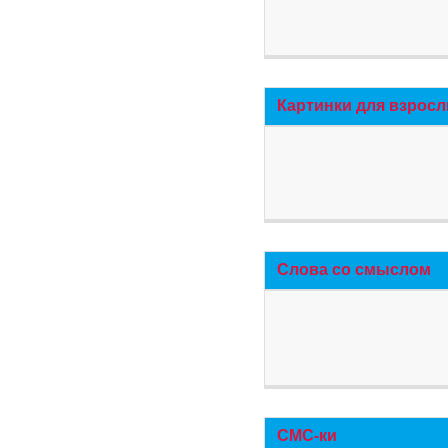
Картинки для взросл
Слова со смыслом
СМС-ки