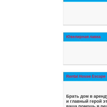
Ювелирная лавка
Rental House Escape
Брать дом в аренд
и главный герой э
ваша помощь в ре