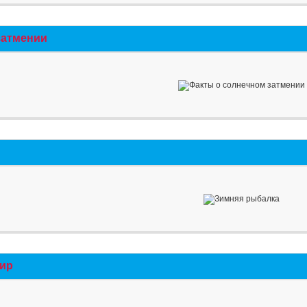
затмении
мир