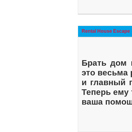
Rental House Escape
Брать дом 
это весьма
и главный 
Теперь ему 
ваша помощ