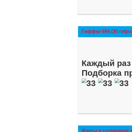
Гиффки 694 (30 гифо
Каждый раз 
Подборка п
Факты о солнечном 