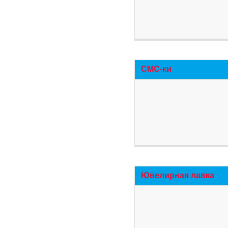
СМС-ки
Ювелирная лавка