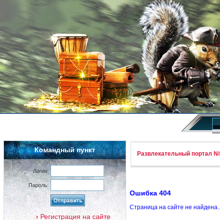
Командный пункт
Развлекательный портал Nif
Логин:
Пароль:
Ошибка 404
Страница на сайте не найдена.
Регистрация на сайте