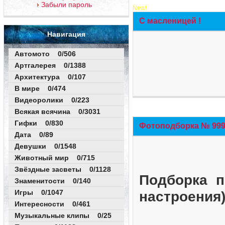
Забыли пароль
New!
С масленицей !
Навигация
Автомото 0/506
Артгалерея 0/1388
Архитектура 0/107
В мире 0/474
Видеоролики 0/223
Всякая всячина 0/3031
Гифки 0/830
Фотоподборка № 999 
Дата 0/89
Девушки 0/1548
Животный мир 0/715
Звёздные засветы 0/1128
Подборка п
Знаменитости 0/140
Игры 0/1047
настроения
Интересности 0/461
Музыкальные клипы 0/25