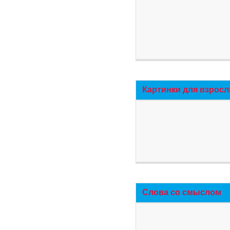
Картинки для взросл
Слова со смыслом