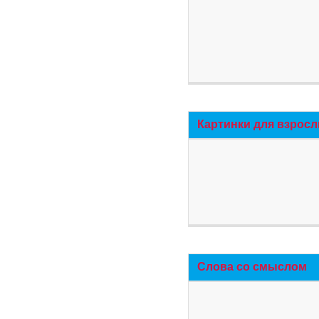
Картинки для взросл
Слова со смыслом