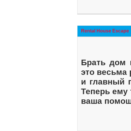
Rental House Escape
Брать дом 
это весьма
и главный 
Теперь ему 
ваша помощ