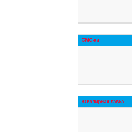
СМС-ки
Ювелирная лавка