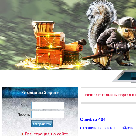
Командный пункт
Развлекательный портал Nif
Логин:
Пароль:
Ошибка 404
Страница на сайте не найдена.
Регистрация на сайте