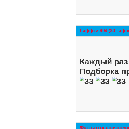
Гиффки 694 (30 гифо
Каждый раз 
Подборка п
Факты о солнечном 