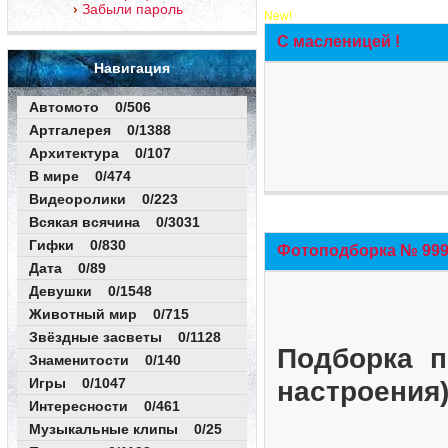
Забыли пароль
New!
С масленицей !
Навигация
Автомото 0/506
Артгалерея 0/1388
Архитектура 0/107
В мире 0/474
Видеоролики 0/223
Всякая всячина 0/3031
Гифки 0/830
Фотоподборка № 999 
Дата 0/89
Девушки 0/1548
Животный мир 0/715
Звёздные засветы 0/1128
Подборка п
Знаменитости 0/140
Игры 0/1047
настроения
Интересности 0/461
Музыкальные клипы 0/25