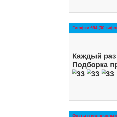
Гиффки 694 (30 гифо
Каждый раз 
Подборка п
Факты о солнечном 