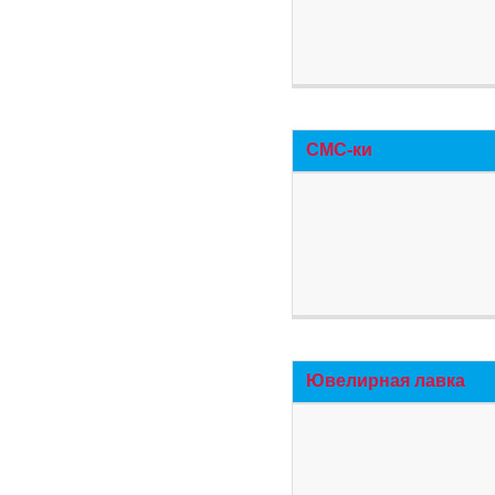
СМС-ки
Ювелирная лавка