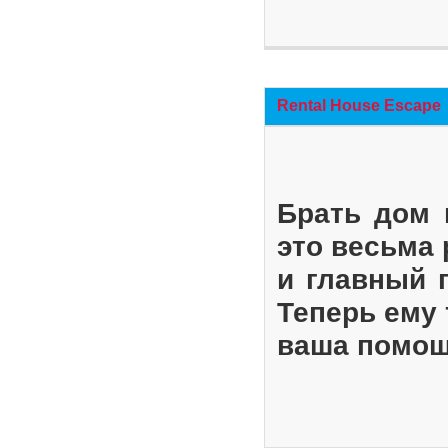
Rental House Escape
Брать дом 
это весьма
и главный 
Теперь ему 
ваша помощ