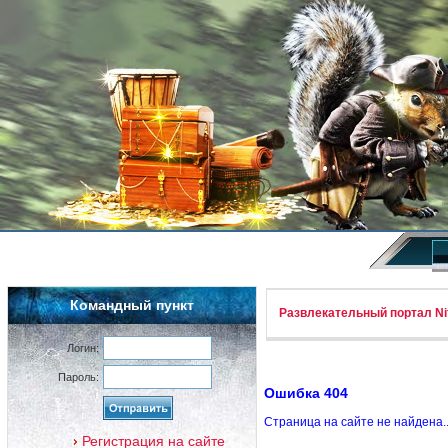
Командный пункт
Развлекательный портал Nif
Логин:
Пароль:
Ошибка 404
Страница на сайте не найдена.
Регистрация на сайте