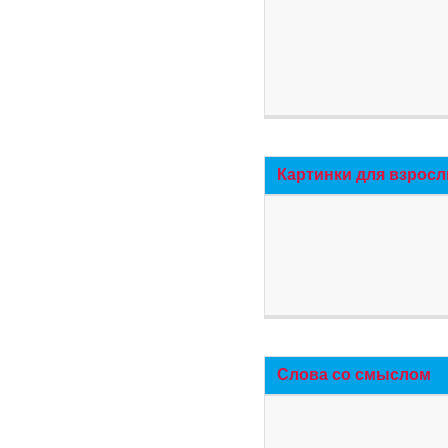
Картинки для взросл
Слова со смыслом