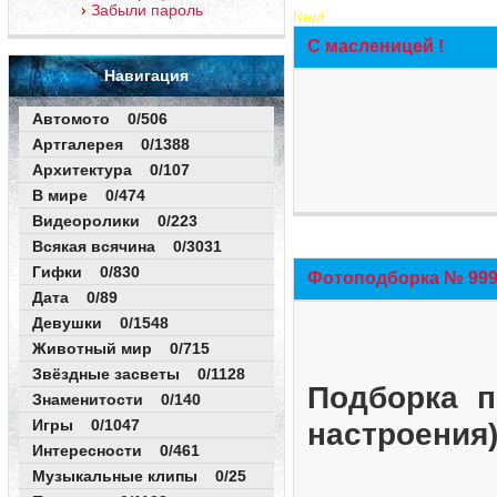
Забыли пароль
New!
С масленицей !
Навигация
Автомото 0/506
Артгалерея 0/1388
Архитектура 0/107
В мире 0/474
Видеоролики 0/223
Всякая всячина 0/3031
Гифки 0/830
Фотоподборка № 999 
Дата 0/89
Девушки 0/1548
Животный мир 0/715
Звёздные засветы 0/1128
Подборка п
Знаменитости 0/140
Игры 0/1047
настроения
Интересности 0/461
Музыкальные клипы 0/25