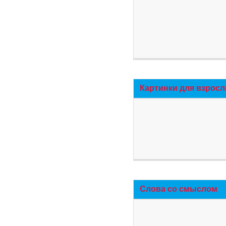
Картинки для взросл
Слова со смыслом