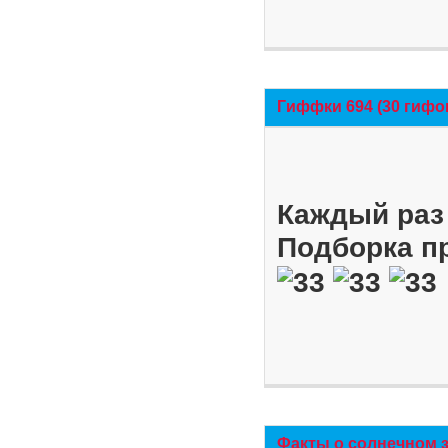
Гиффки 694 (30 гифо
Каждый раз 
Подборка п
Факты о солнечном 