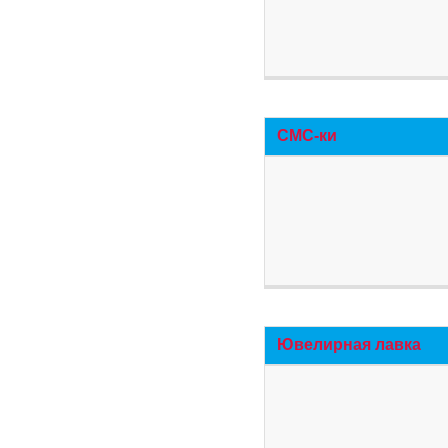
СМС-ки
Ювелирная лавка