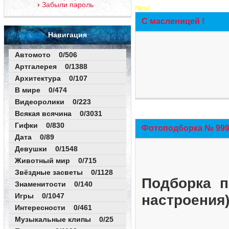
Забыли пароль
New!
С масленицей !
Навигация
Автомото 0/506
Артгалерея 0/1388
Архитектура 0/107
В мире 0/474
Видеоролики 0/223
Всякая всячина 0/3031
Гифки 0/830
Фотоподборка № 999 
Дата 0/89
Девушки 0/1548
Животный мир 0/715
Звёздные засветы 0/1128
Подборка п
Знаменитости 0/140
Игры 0/1047
настроения
Интересности 0/461
Музыкальные клипы 0/25