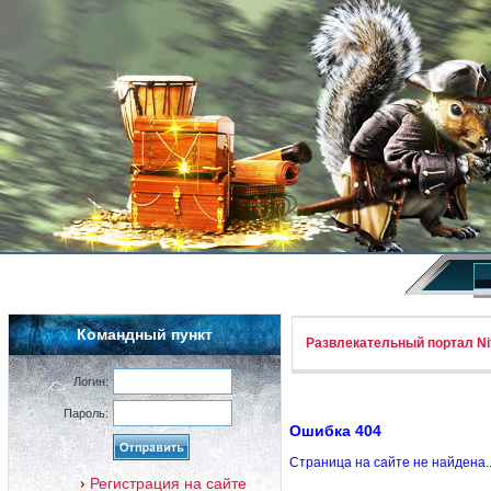
Командный пункт
Развлекательный портал Nif
Логин:
Пароль:
Ошибка 404
Страница на сайте не найдена.
Регистрация на сайте