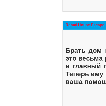
Rental House Escape
Брать дом 
это весьма
и главный 
Теперь ему 
ваша помощ