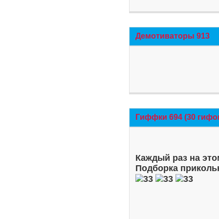
Демотиваторы 913
Гиффки 694 (30 гифо
Каждый раз на это
Подборка приколь