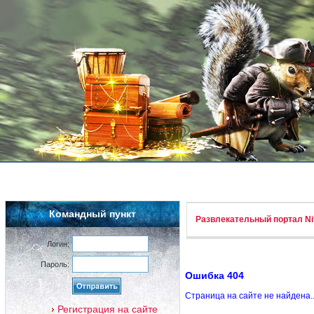
Командный пункт
Развлекательный портал Nif
Логин:
Пароль:
Ошибка 404
Страница на сайте не найдена.
Регистрация на сайте