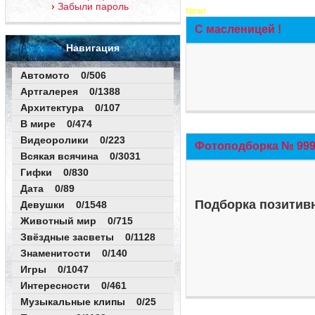
Забыли пароль
New!
С масленицей !
Навигация
Автомото 0/506
Артгалерея 0/1388
Архитектура 0/107
В мире 0/474
Видеоролики 0/223
Фотоподборка № 999 
Всякая всячина 0/3031
Гифки 0/830
Дата 0/89
Подборка позитивн
Девушки 0/1548
Животный мир 0/715
Звёздные засветы 0/1128
Знаменитости 0/140
Игры 0/1047
Интересности 0/461
Музыкальные клипы 0/25