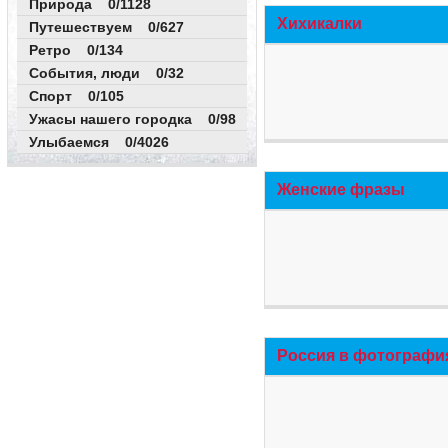
Природа 0/1128
Хихикалки
Путешествуем 0/627
Ретро 0/134
События, люди 0/32
Спорт 0/105
Ужасы нашего городка 0/98
Улыбаемся 0/4026
Женские фразы
Россия в фотографи