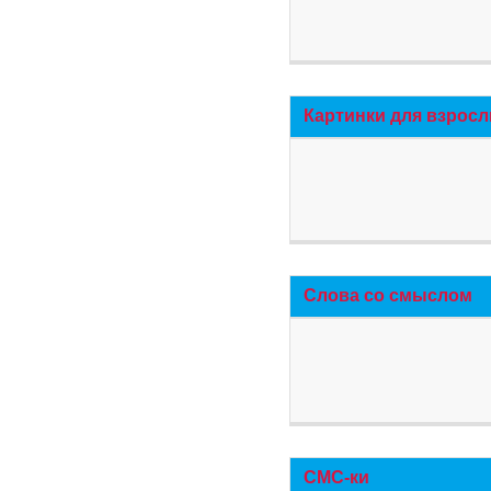
Картинки для взросл
Слова со смыслом
СМС-ки