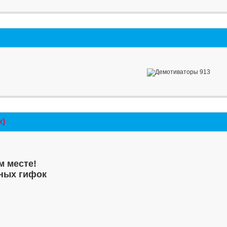
к)
м месте!
ных гифок