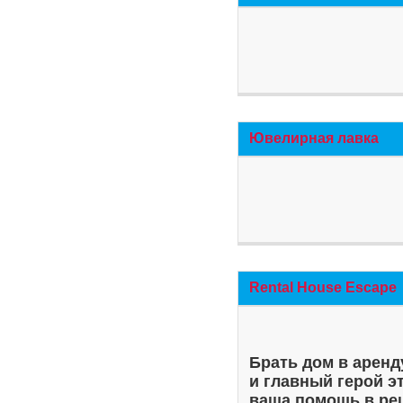
Ювелирная лавка
Rental House Escape
Брать дом в аренд
и главный герой э
ваша помощь в ре