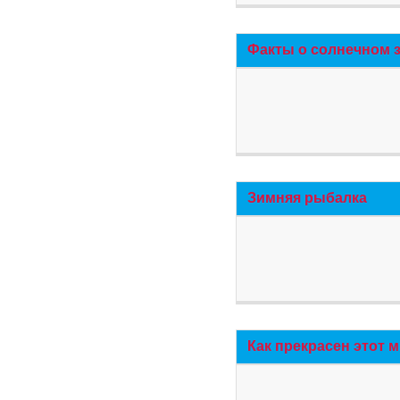
Факты о солнечном 
Зимняя рыбалка
Как прекрасен этот 