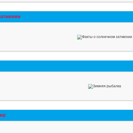
затмении
мир