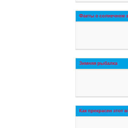
Факты о солнечном 
Зимняя рыбалка
Как прекрасен этот 