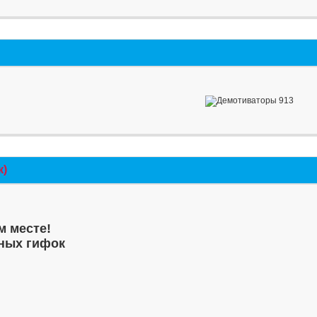
к)
м месте!
ных гифок