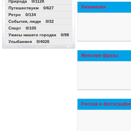
Природа 0/1128
Хихикалки
Путешествуем 0/627
Ретро 0/134
События, люди 0/32
Спорт 0/105
Ужасы нашего городка 0/98
Улыбаемся 0/4026
Женские фразы
Россия в фотографи