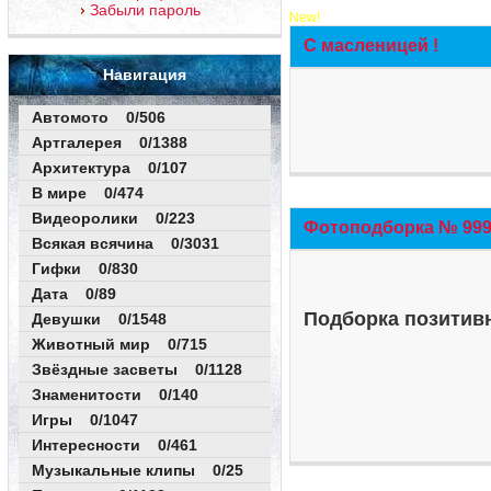
Забыли пароль
New!
С масленицей !
Навигация
Автомото 0/506
Артгалерея 0/1388
Архитектура 0/107
В мире 0/474
Видеоролики 0/223
Фотоподборка № 999 
Всякая всячина 0/3031
Гифки 0/830
Дата 0/89
Подборка позитивн
Девушки 0/1548
Животный мир 0/715
Звёздные засветы 0/1128
Знаменитости 0/140
Игры 0/1047
Интересности 0/461
Музыкальные клипы 0/25