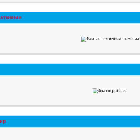
затмении
мир