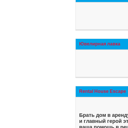
Ювелирная лавка
Rental House Escape
Брать дом в аренд
и главный герой э
ваша помощь в ре