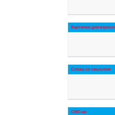
Картинки для взросл
Слова со смыслом
СМС-ки