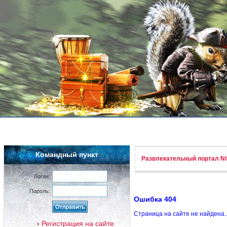
Командный пункт
Развлекательный портал Nif
Логин:
Пароль:
Ошибка 404
Страница на сайте не найдена.
Регистрация на сайте