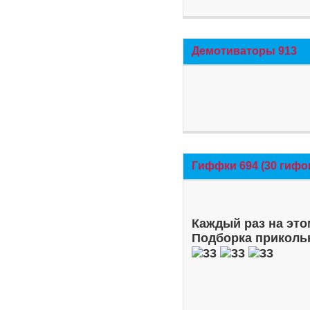
Демотиваторы 913
Гиффки 694 (30 гифо
Каждый раз на это
Подборка приколь