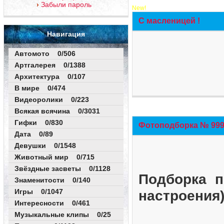
Забыли пароль
New!
С масленицей !
Навигация
Автомото 0/506
Артгалерея 0/1388
Архитектура 0/107
В мире 0/474
Видеоролики 0/223
Всякая всячина 0/3031
Гифки 0/830
Фотоподборка № 999 
Дата 0/89
Девушки 0/1548
Животный мир 0/715
Звёздные засветы 0/1128
Подборка п
Знаменитости 0/140
Игры 0/1047
настроения
Интересности 0/461
Музыкальные клипы 0/25