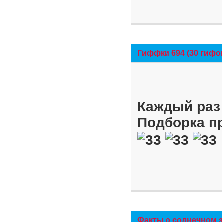
Гиффки 694 (30 гифо
Каждый раз 
Подборка п
Факты о солнечном 