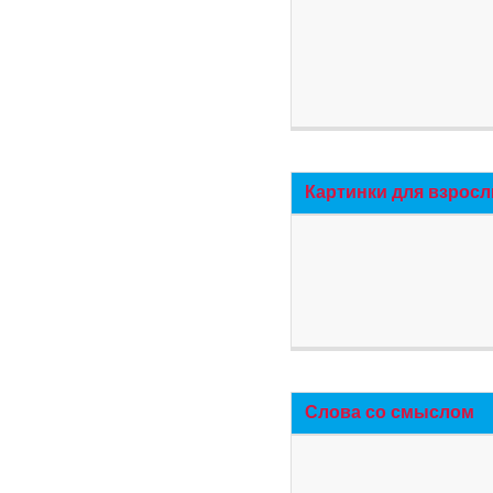
Картинки для взросл
Слова со смыслом