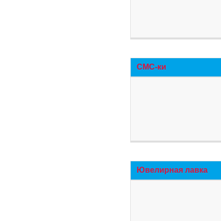
СМС-ки
Ювелирная лавка