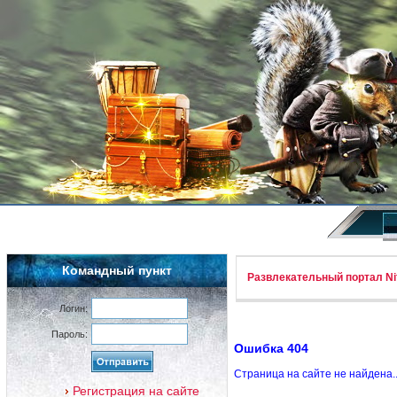
Командный пункт
Развлекательный портал Nif
Логин:
Пароль:
Ошибка 404
Страница на сайте не найдена.
Регистрация на сайте