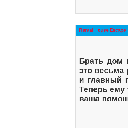
Rental House Escape
Брать дом 
это весьма
и главный 
Теперь ему 
ваша помощ