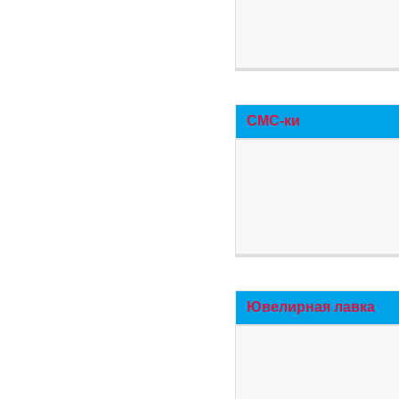
СМС-ки
Ювелирная лавка