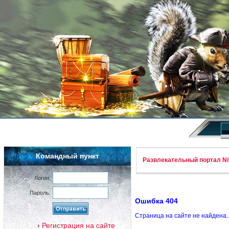
Командный пункт
Развлекательный портал Nif
Логин:
Пароль:
Ошибка 404
Страница на сайте не найдена.
Регистрация на сайте