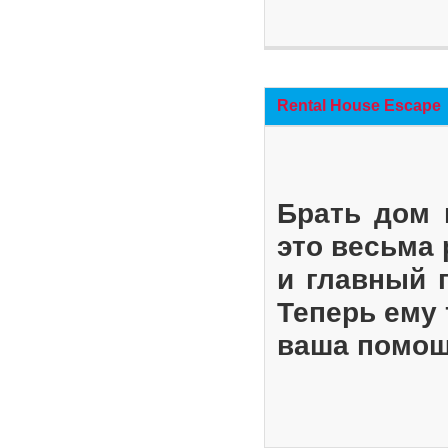
Rental House Escape
Брать дом 
это весьма
и главный 
Теперь ему 
ваша помощ