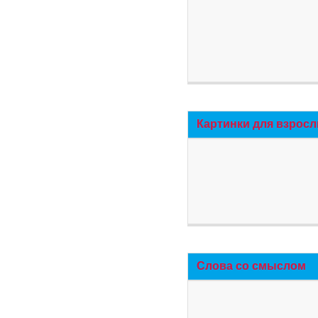
Картинки для взросл
Слова со смыслом