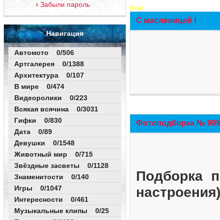
Забыли пароль
New!
С масленицей !
Навигация
Автомото 0/506
Артгалерея 0/1388
Архитектура 0/107
В мире 0/474
Видеоролики 0/223
Всякая всячина 0/3031
Гифки 0/830
Фотоподборка № 999 
Дата 0/89
Девушки 0/1548
Животный мир 0/715
Звёздные засветы 0/1128
Подборка п
Знаменитости 0/140
Игры 0/1047
настроения
Интересности 0/461
Музыкальные клипы 0/25