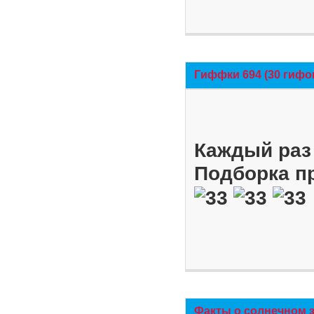
Гиффки 694 (30 гифо
Каждый раз 
Подборка п
Факты о солнечном 