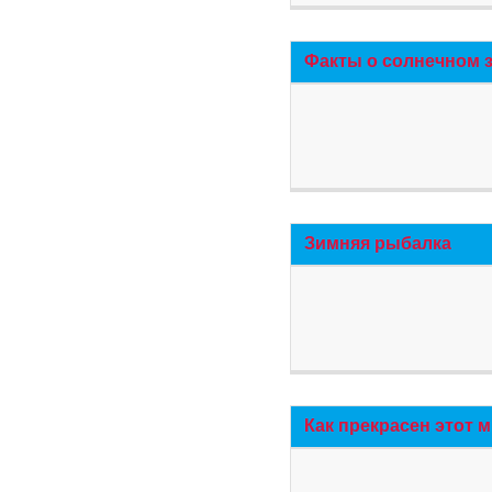
Факты о солнечном 
Зимняя рыбалка
Как прекрасен этот 