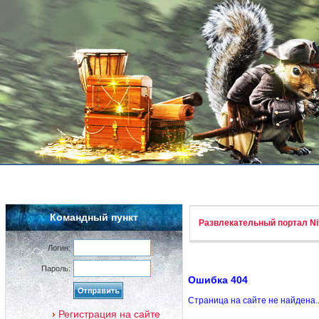
Командный пункт
Развлекательный портал Nif
Логин:
Пароль:
Ошибка 404
Страница на сайте не найдена.
Регистрация на сайте