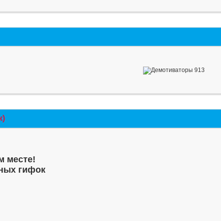
к)
м месте!
ных гифок