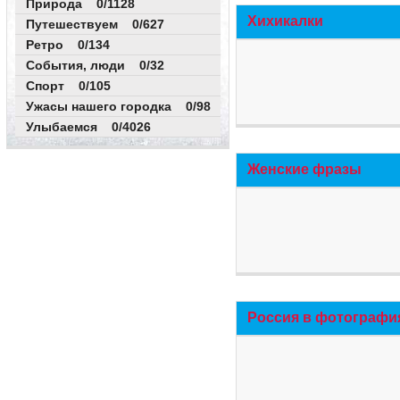
Природа 0/1128
Хихикалки
Путешествуем 0/627
Ретро 0/134
События, люди 0/32
Спорт 0/105
Ужасы нашего городка 0/98
Улыбаемся 0/4026
Женские фразы
Россия в фотографи