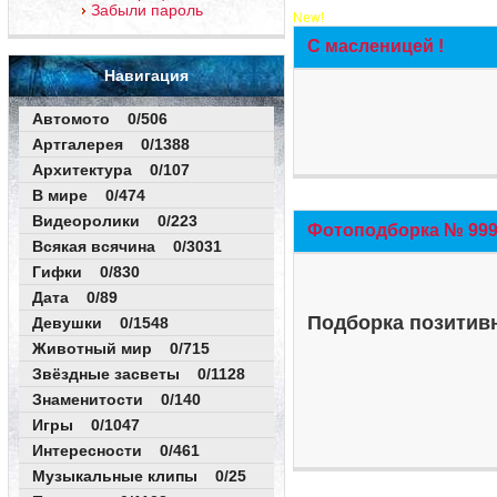
Забыли пароль
New!
С масленицей !
Навигация
Автомото 0/506
Артгалерея 0/1388
Архитектура 0/107
В мире 0/474
Видеоролики 0/223
Фотоподборка № 999 
Всякая всячина 0/3031
Гифки 0/830
Дата 0/89
Подборка позитивн
Девушки 0/1548
Животный мир 0/715
Звёздные засветы 0/1128
Знаменитости 0/140
Игры 0/1047
Интересности 0/461
Музыкальные клипы 0/25