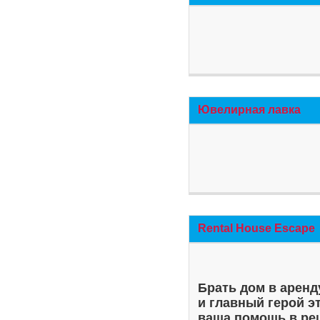
Ювелирная лавка
Rental House Escape
Брать дом в аренд
и главный герой э
ваша помощь в ре