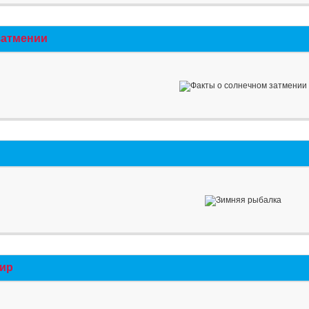
затмении
мир