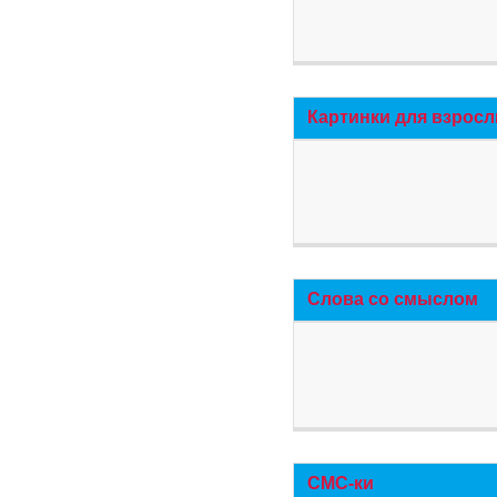
Картинки для взросл
Слова со смыслом
СМС-ки