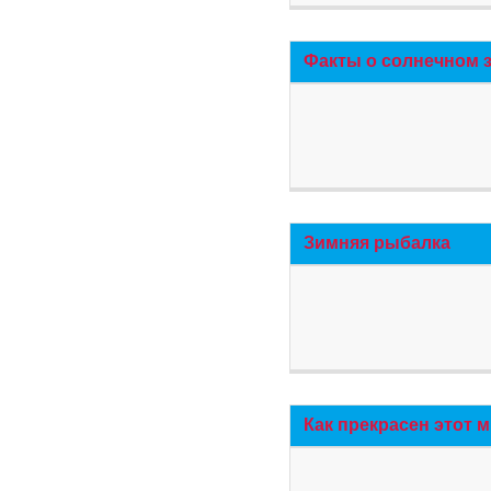
Факты о солнечном 
Зимняя рыбалка
Как прекрасен этот 