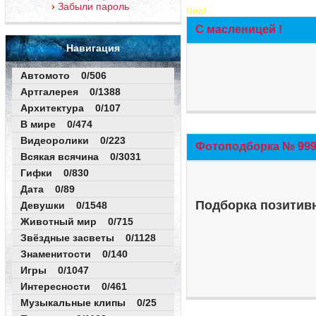
Забыли пароль
New!
С масленицей !
Навигация
Автомото 0/506
Артгалерея 0/1388
Архитектура 0/107
В мире 0/474
Видеоролики 0/223
Фотоподборка № 999 
Всякая всячина 0/3031
Гифки 0/830
Дата 0/89
Подборка позитивн
Девушки 0/1548
Животный мир 0/715
Звёздные засветы 0/1128
Знаменитости 0/140
Игры 0/1047
Интересности 0/461
Музыкальные клипы 0/25