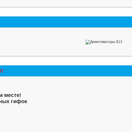
к)
м месте!
ных гифок