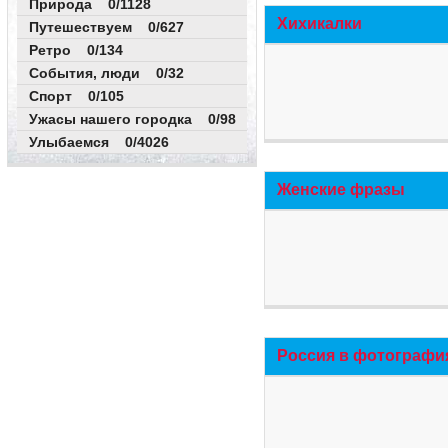
Природа 0/1128
Хихикалки
Путешествуем 0/627
Ретро 0/134
События, люди 0/32
Спорт 0/105
Ужасы нашего городка 0/98
Улыбаемся 0/4026
Женские фразы
Россия в фотографи