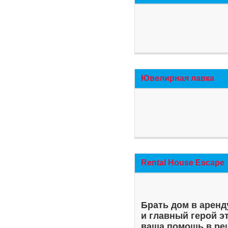
Ювелирная лавка
Rental House Escape
Брать дом в аренд
и главный герой э
ваша помощь в ре