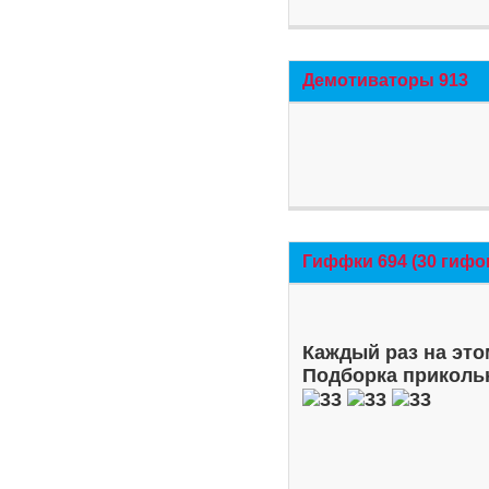
Демотиваторы 913
Гиффки 694 (30 гифо
Каждый раз на это
Подборка приколь