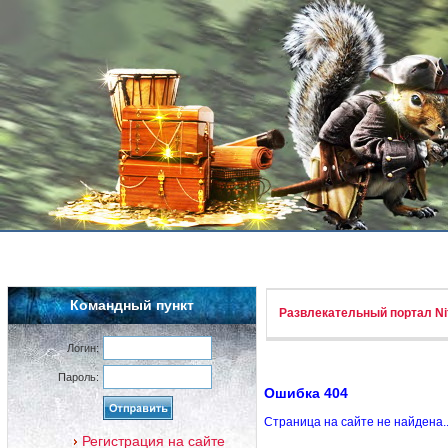
Командный пункт
Развлекательный портал Nif
Логин:
Пароль:
Ошибка 404
Страница на сайте не найдена.
Регистрация на сайте