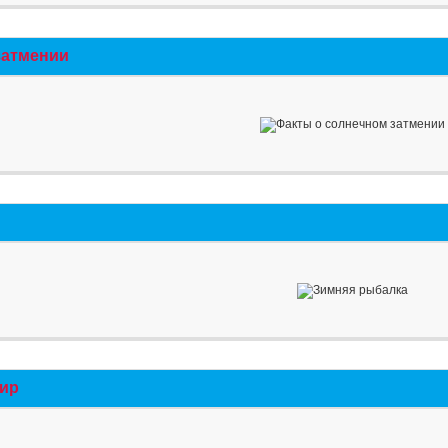
затмении
мир