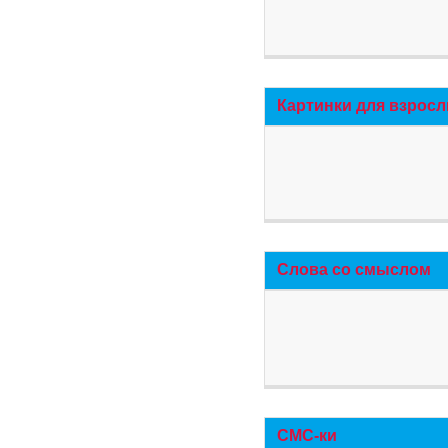
Картинки для взросл
Слова со смыслом
СМС-ки