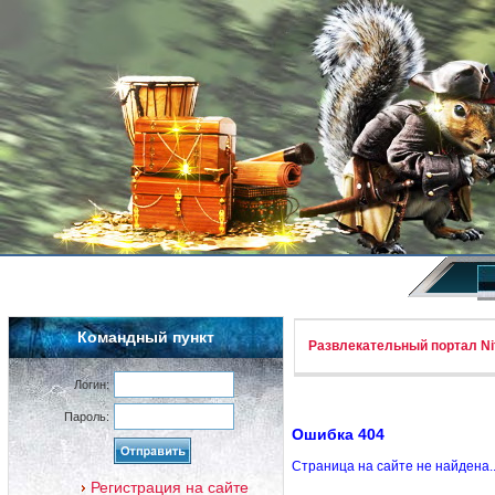
Командный пункт
Развлекательный портал Nif
Логин:
Пароль:
Ошибка 404
Страница на сайте не найдена.
Регистрация на сайте