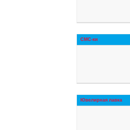
СМС-ки
Ювелирная лавка