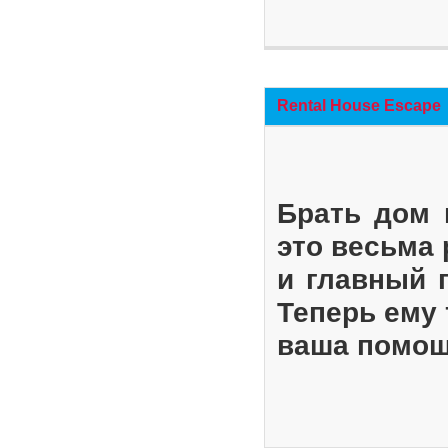
Rental House Escape
Брать дом 
это весьма
и главный 
Теперь ему 
ваша помощ