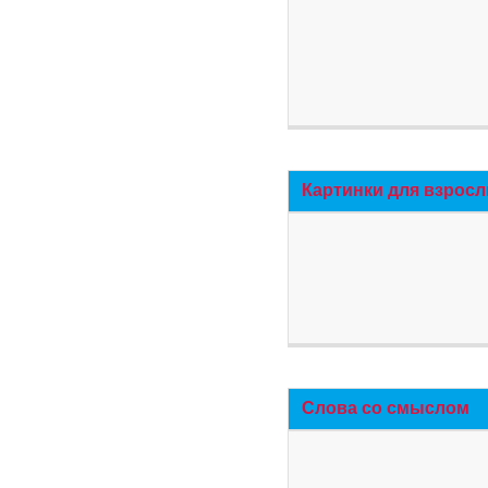
Картинки для взросл
Слова со смыслом