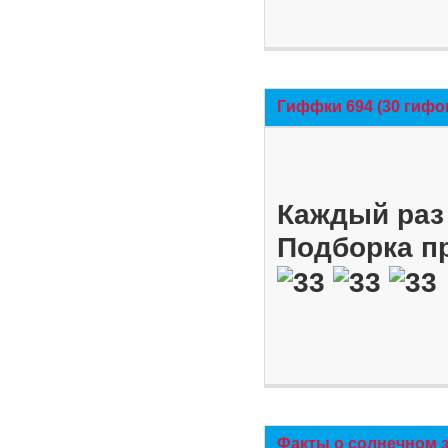
Гиффки 694 (30 гифо
Каждый раз 
Подборка п
Факты о солнечном 