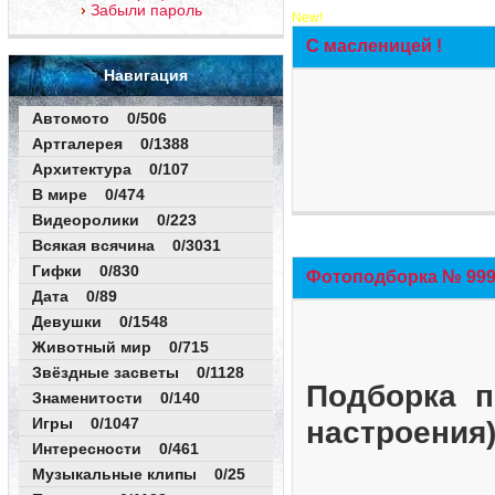
Забыли пароль
New!
С масленицей !
Навигация
Автомото 0/506
Артгалерея 0/1388
Архитектура 0/107
В мире 0/474
Видеоролики 0/223
Всякая всячина 0/3031
Гифки 0/830
Фотоподборка № 999 
Дата 0/89
Девушки 0/1548
Животный мир 0/715
Звёздные засветы 0/1128
Подборка п
Знаменитости 0/140
Игры 0/1047
настроения
Интересности 0/461
Музыкальные клипы 0/25