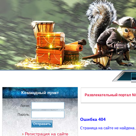
Командный пункт
Развлекательный портал Nif
Логин:
Пароль:
Ошибка 404
Страница на сайте не найдена.
Регистрация на сайте