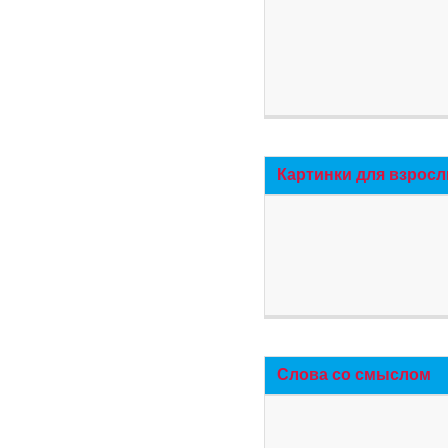
Картинки для взросл
Слова со смыслом