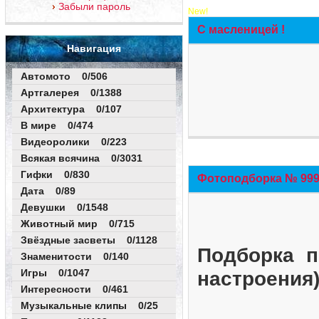
Забыли пароль
New!
С масленицей !
Навигация
Автомото 0/506
Артгалерея 0/1388
Архитектура 0/107
В мире 0/474
Видеоролики 0/223
Всякая всячина 0/3031
Гифки 0/830
Фотоподборка № 999 
Дата 0/89
Девушки 0/1548
Животный мир 0/715
Звёздные засветы 0/1128
Подборка п
Знаменитости 0/140
Игры 0/1047
настроения
Интересности 0/461
Музыкальные клипы 0/25