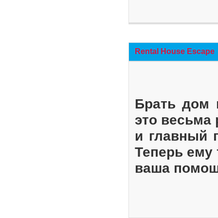
Rental House Escape
Брать дом 
это весьма
и главный 
Теперь ему 
ваша помощ