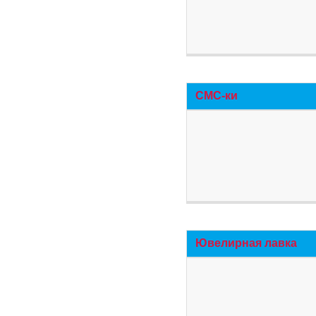
СМС-ки
Ювелирная лавка