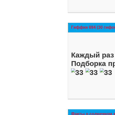
Гиффки 694 (30 гифо
Каждый раз 
Подборка п
Факты о солнечном 