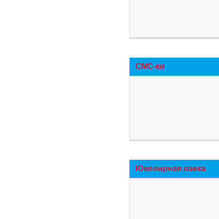
СМС-ки
Ювелирная лавка