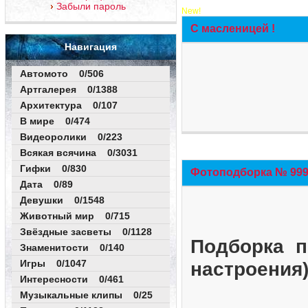
Забыли пароль
New!
С масленицей !
Навигация
Автомото 0/506
Артгалерея 0/1388
Архитектура 0/107
В мире 0/474
Видеоролики 0/223
Всякая всячина 0/3031
Гифки 0/830
Фотоподборка № 999 
Дата 0/89
Девушки 0/1548
Животный мир 0/715
Звёздные засветы 0/1128
Подборка п
Знаменитости 0/140
Игры 0/1047
настроения
Интересности 0/461
Музыкальные клипы 0/25