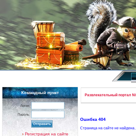
Командный пункт
Развлекательный портал Nif
Логин:
Пароль:
Ошибка 404
Страница на сайте не найдена.
Регистрация на сайте