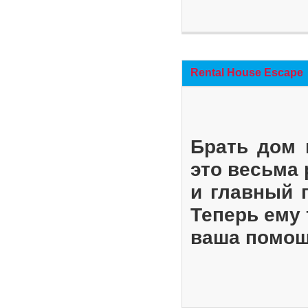
Rental House Escape
Брать дом 
это весьма
и главный 
Теперь ему 
ваша помощ