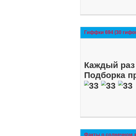
Гиффки 694 (30 гифо
Каждый раз 
Подборка п
Факты о солнечном 