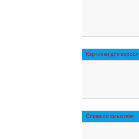
Картинки для взросл
Слова со смыслом