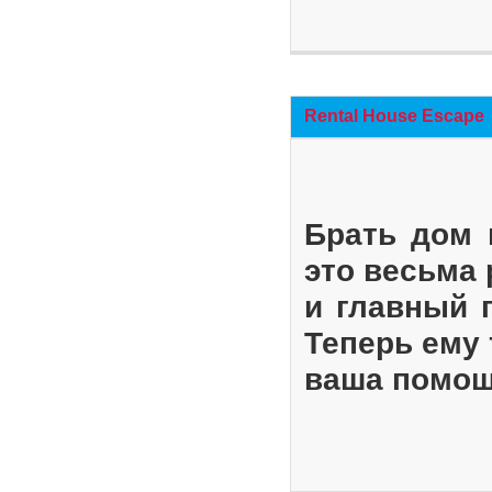
Rental House Escape
Брать дом 
это весьма
и главный 
Теперь ему 
ваша помощ