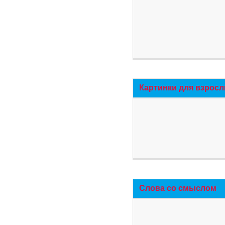
Картинки для взросл
Слова со смыслом