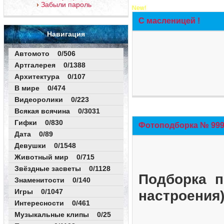
Забыли пароль
New!
С масленицей !
Навигация
Автомото 0/506
Артгалерея 0/1388
Архитектура 0/107
В мире 0/474
Видеоролики 0/223
Всякая всячина 0/3031
Гифки 0/830
Фотоподборка № 999 
Дата 0/89
Девушки 0/1548
Животный мир 0/715
Звёздные засветы 0/1128
Подборка п
Знаменитости 0/140
Игры 0/1047
настроения
Интересности 0/461
Музыкальные клипы 0/25