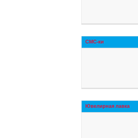
СМС-ки
Ювелирная лавка