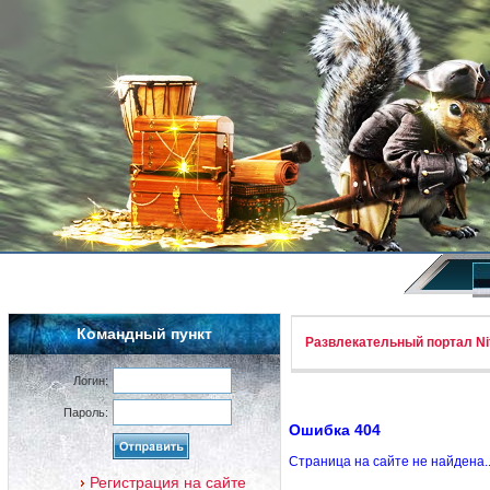
Командный пункт
Развлекательный портал Nif
Логин:
Пароль:
Ошибка 404
Страница на сайте не найдена.
Регистрация на сайте