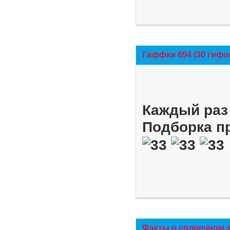
Гиффки 694 (30 гифо
Каждый раз 
Подборка п
Факты о солнечном 