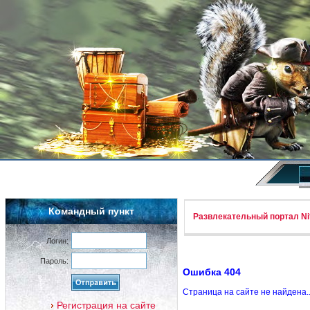
Командный пункт
Развлекательный портал Nif
Логин:
Пароль:
Ошибка 404
Страница на сайте не найдена.
Регистрация на сайте