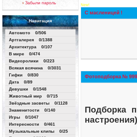
Забыли пароль
New!
С масленицей !
Навигация
Автомото 0/506
Артгалерея 0/1388
Архитектура 0/107
В мире 0/474
Видеоролики 0/223
Всякая всячина 0/3031
Гифки 0/830
Фотоподборка № 999 
Дата 0/89
Девушки 0/1548
Животный мир 0/715
Звёздные засветы 0/1128
Подборка п
Знаменитости 0/140
Игры 0/1047
настроения
Интересности 0/461
Музыкальные клипы 0/25