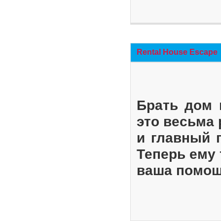
Rental House Escape
Брать дом 
это весьма
и главный 
Теперь ему 
ваша помощ