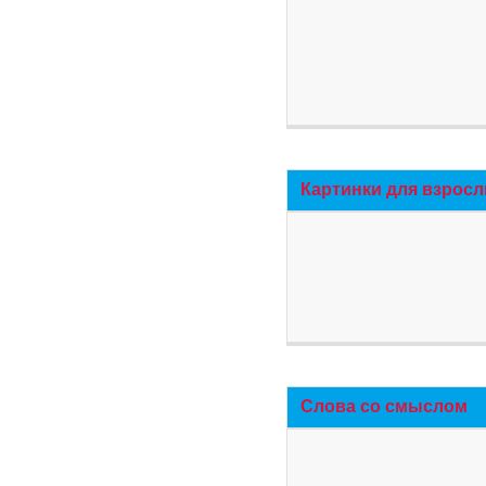
Картинки для взросл
Слова со смыслом