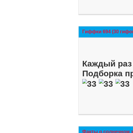
Гиффки 694 (30 гифо
Каждый раз 
Подборка п
Факты о солнечном 