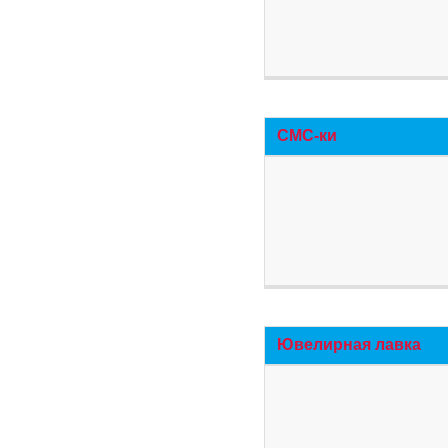
СМС-ки
Ювелирная лавка