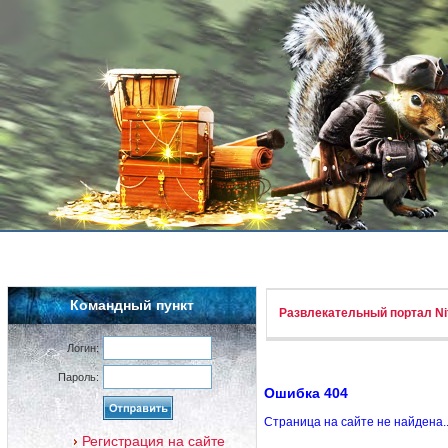
Командный пункт
Развлекательный портал Nif
Логин:
Пароль:
Ошибка 404
Страница на сайте не найдена.
Регистрация на сайте