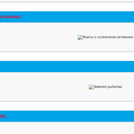
затмении
мир