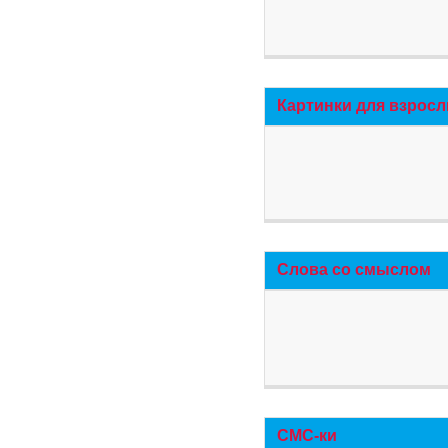
Картинки для взросл
Слова со смыслом
СМС-ки