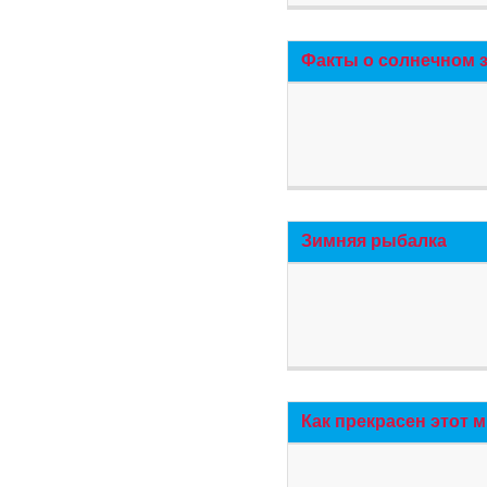
Факты о солнечном 
Зимняя рыбалка
Как прекрасен этот 