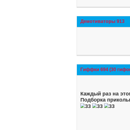
Демотиваторы 913
Гиффки 694 (30 гифо
Каждый раз на это
Подборка приколь