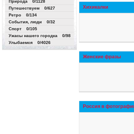
Природа 0/1128
Хихикалки
Путешествуем 0/627
Ретро 0/134
События, люди 0/32
Спорт 0/105
Ужасы нашего городка 0/98
Улыбаемся 0/4026
Женские фразы
Россия в фотографи