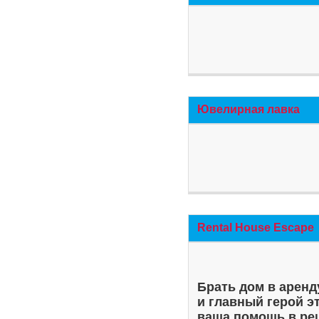
Ювелирная лавка
Rental House Escape
Брать дом в аренд
и главный герой э
ваша помощь в ре