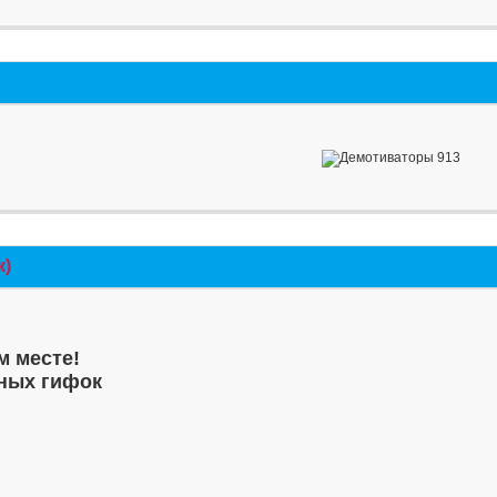
к)
м месте!
ных гифок