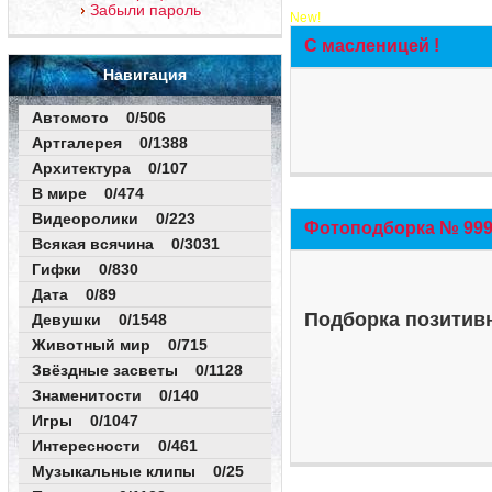
Забыли пароль
New!
С масленицей !
Навигация
Автомото 0/506
Артгалерея 0/1388
Архитектура 0/107
В мире 0/474
Видеоролики 0/223
Фотоподборка № 999 
Всякая всячина 0/3031
Гифки 0/830
Дата 0/89
Подборка позитивн
Девушки 0/1548
Животный мир 0/715
Звёздные засветы 0/1128
Знаменитости 0/140
Игры 0/1047
Интересности 0/461
Музыкальные клипы 0/25