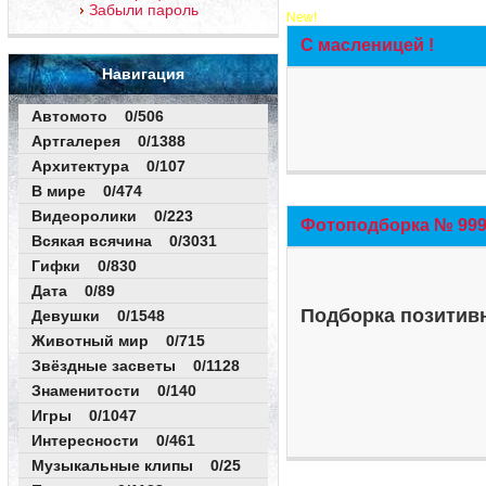
Забыли пароль
New!
С масленицей !
Навигация
Автомото 0/506
Артгалерея 0/1388
Архитектура 0/107
В мире 0/474
Видеоролики 0/223
Фотоподборка № 999 
Всякая всячина 0/3031
Гифки 0/830
Дата 0/89
Подборка позитивн
Девушки 0/1548
Животный мир 0/715
Звёздные засветы 0/1128
Знаменитости 0/140
Игры 0/1047
Интересности 0/461
Музыкальные клипы 0/25