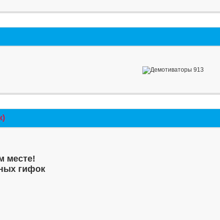
к)
м месте!
ных гифок