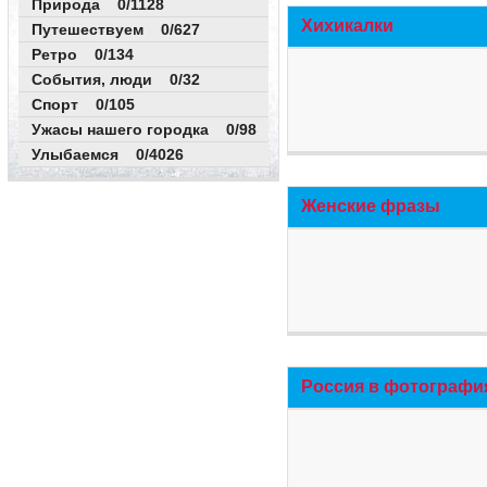
Природа 0/1128
Хихикалки
Путешествуем 0/627
Ретро 0/134
События, люди 0/32
Спорт 0/105
Ужасы нашего городка 0/98
Улыбаемся 0/4026
Женские фразы
Россия в фотографи