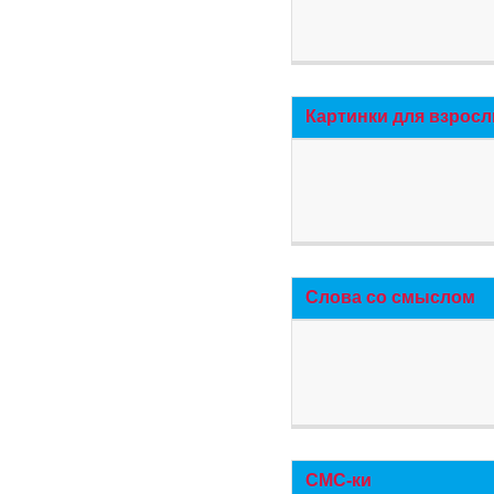
Картинки для взросл
Слова со смыслом
СМС-ки