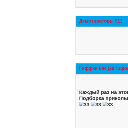
Демотиваторы 913
Гиффки 694 (30 гифо
Каждый раз на это
Подборка приколь