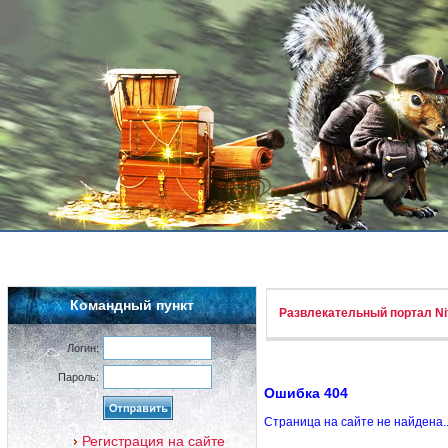
Командный пункт
Развлекательный портал Nif
Логин:
Пароль:
Ошибка 404
Страница на сайте не найдена.
Регистрация на сайте