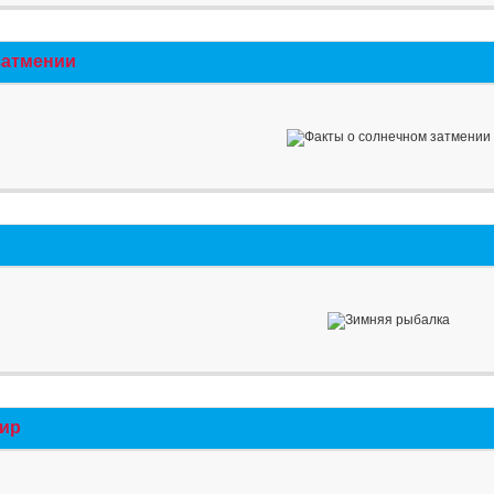
затмении
мир