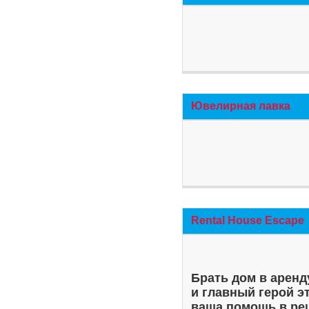
Ювелирная лавка
Rental House Escape
Брать дом в аренд
и главный герой э
ваша помощь в ре