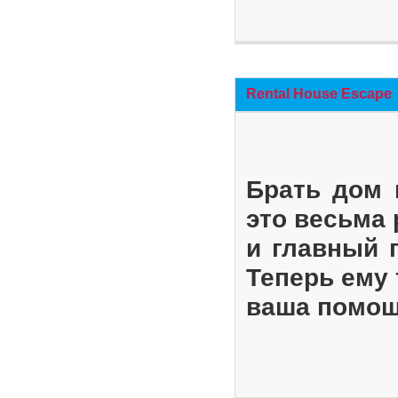
Rental House Escape
Брать дом 
это весьма
и главный 
Теперь ему 
ваша помощ