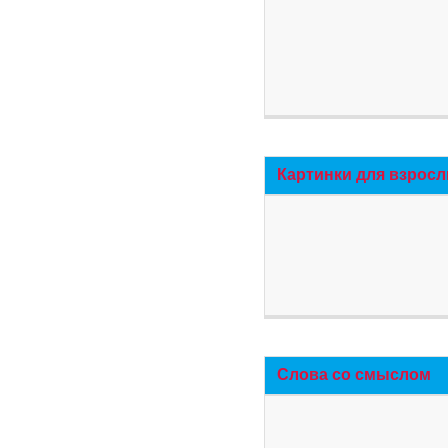
Картинки для взросл
Слова со смыслом