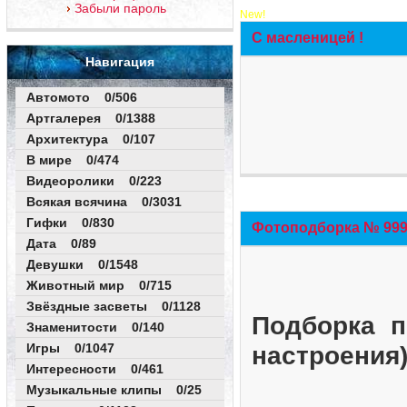
Забыли пароль
New!
С масленицей !
Навигация
Автомото 0/506
Артгалерея 0/1388
Архитектура 0/107
В мире 0/474
Видеоролики 0/223
Всякая всячина 0/3031
Гифки 0/830
Фотоподборка № 999 
Дата 0/89
Девушки 0/1548
Животный мир 0/715
Звёздные засветы 0/1128
Подборка п
Знаменитости 0/140
Игры 0/1047
настроения
Интересности 0/461
Музыкальные клипы 0/25