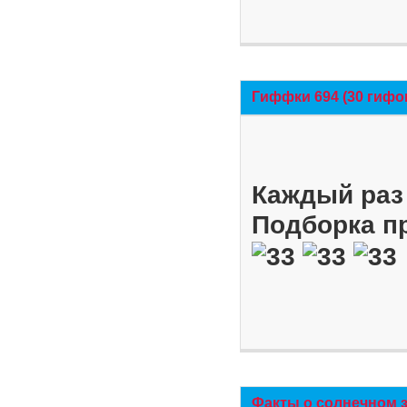
Гиффки 694 (30 гифо
Каждый раз 
Подборка п
Факты о солнечном 