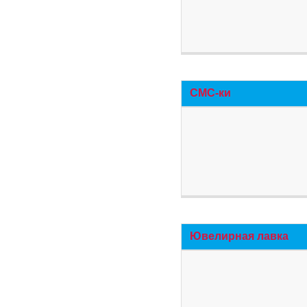
СМС-ки
Ювелирная лавка