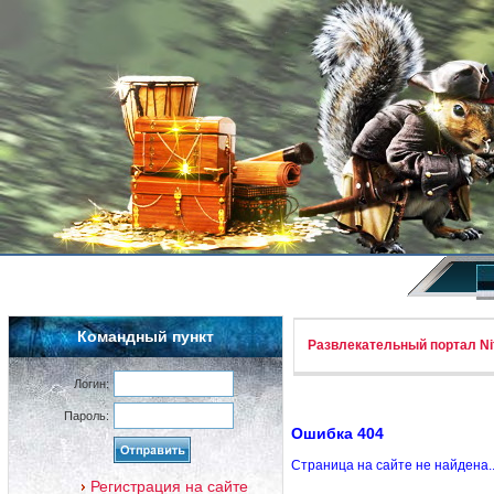
Командный пункт
Развлекательный портал Nif
Логин:
Пароль:
Ошибка 404
Страница на сайте не найдена.
Регистрация на сайте