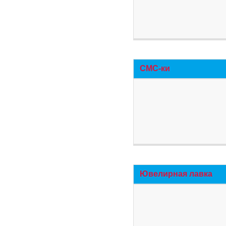
СМС-ки
Ювелирная лавка