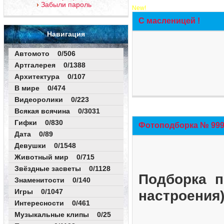
Забыли пароль
New!
С масленицей !
Навигация
Автомото 0/506
Артгалерея 0/1388
Архитектура 0/107
В мире 0/474
Видеоролики 0/223
Всякая всячина 0/3031
Гифки 0/830
Фотоподборка № 999 
Дата 0/89
Девушки 0/1548
Животный мир 0/715
Звёздные засветы 0/1128
Подборка п
Знаменитости 0/140
Игры 0/1047
настроения
Интересности 0/461
Музыкальные клипы 0/25