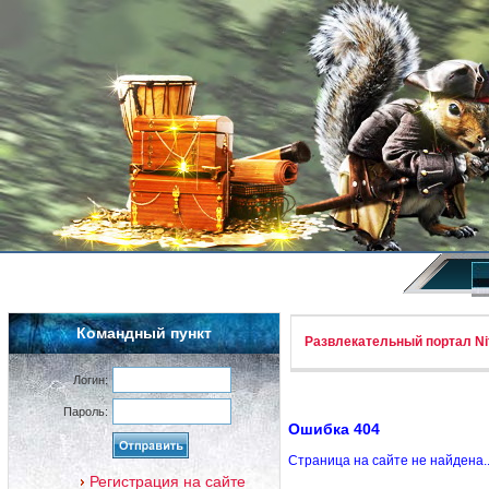
Командный пункт
Развлекательный портал Nif
Логин:
Пароль:
Ошибка 404
Страница на сайте не найдена.
Регистрация на сайте