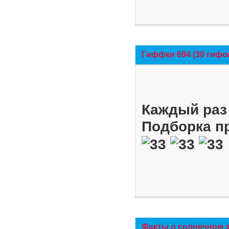
Гиффки 694 (30 гифо
Каждый раз 
Подборка п
Факты о солнечном 