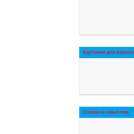
Картинки для взросл
Слова со смыслом