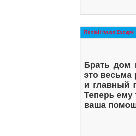
Rental House Escape
Брать дом 
это весьма
и главный 
Теперь ему 
ваша помощ