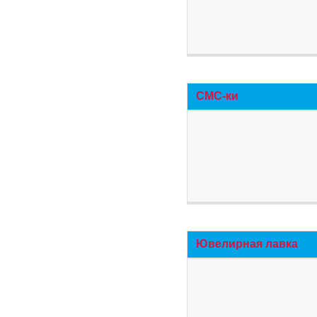
СМС-ки
Ювелирная лавка