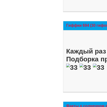
Гиффки 694 (30 гифо
Каждый раз 
Подборка п
Факты о солнечном 