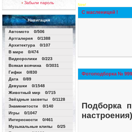
Забыли пароль
New!
С масленицей !
Навигация
Автомото 0/506
Артгалерея 0/1388
Архитектура 0/107
В мире 0/474
Видеоролики 0/223
Всякая всячина 0/3031
Гифки 0/830
Фотоподборка № 999 
Дата 0/89
Девушки 0/1548
Животный мир 0/715
Звёздные засветы 0/1128
Подборка п
Знаменитости 0/140
Игры 0/1047
настроения
Интересности 0/461
Музыкальные клипы 0/25