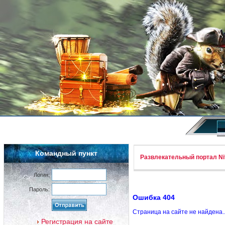
Командный пункт
Развлекательный портал Nif
Логин:
Пароль:
Ошибка 404
Страница на сайте не найдена.
Регистрация на сайте