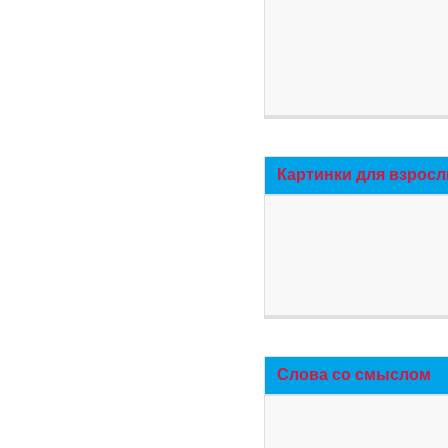
Картинки для взросл
Слова со смыслом