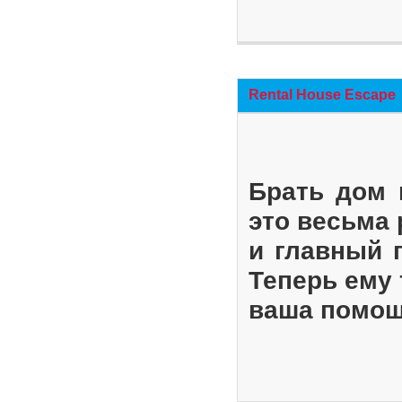
Rental House Escape
Брать дом 
это весьма
и главный 
Теперь ему 
ваша помощ