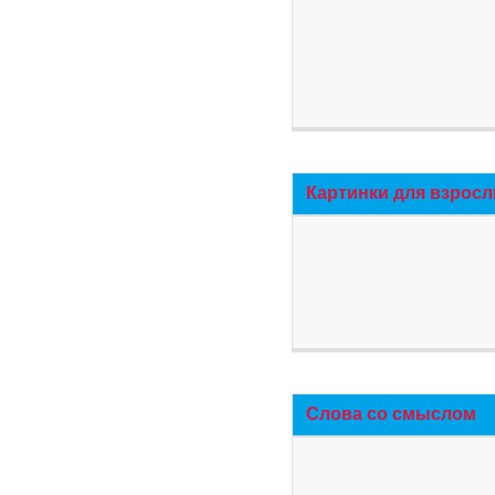
Картинки для взросл
Слова со смыслом