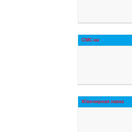
СМС-ки
Ювелирная лавка