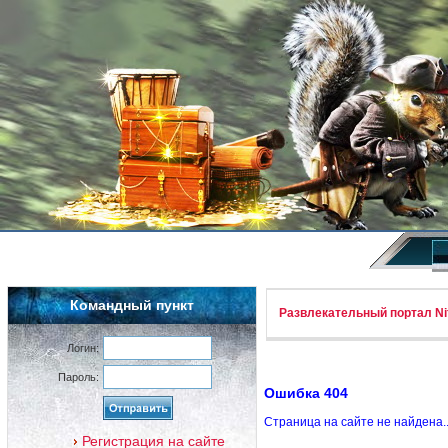
Командный пункт
Развлекательный портал Nif
Логин:
Пароль:
Ошибка 404
Страница на сайте не найдена.
Регистрация на сайте