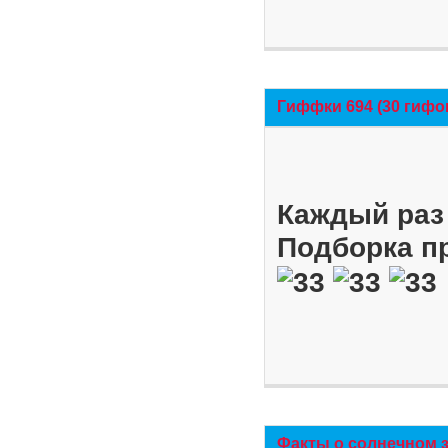
Гиффки 694 (30 гифо
Каждый раз 
Подборка п
Факты о солнечном 