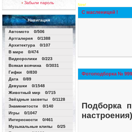
Забыли пароль
New!
С масленицей !
Навигация
Автомото 0/506
Артгалерея 0/1388
Архитектура 0/107
В мире 0/474
Видеоролики 0/223
Всякая всячина 0/3031
Гифки 0/830
Фотоподборка № 999 
Дата 0/89
Девушки 0/1548
Животный мир 0/715
Звёздные засветы 0/1128
Подборка п
Знаменитости 0/140
Игры 0/1047
настроения
Интересности 0/461
Музыкальные клипы 0/25