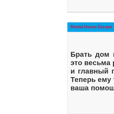
Rental House Escape
Брать дом 
это весьма
и главный 
Теперь ему 
ваша помощ