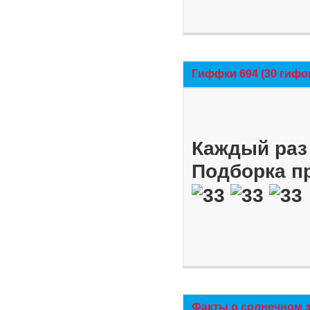
Гиффки 694 (30 гифо
Каждый раз 
Подборка п
Факты о солнечном 