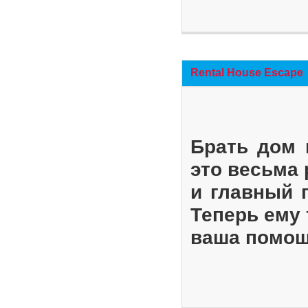
Rental House Escape
Брать дом 
это весьма
и главный 
Теперь ему 
ваша помощ