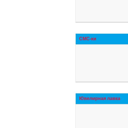
СМС-ки
Ювелирная лавка