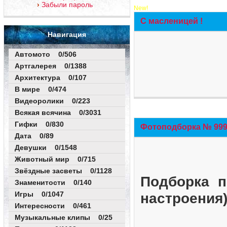
Забыли пароль
New!
С масленицей !
Навигация
Автомото 0/506
Артгалерея 0/1388
Архитектура 0/107
В мире 0/474
Видеоролики 0/223
Всякая всячина 0/3031
Гифки 0/830
Фотоподборка № 999 
Дата 0/89
Девушки 0/1548
Животный мир 0/715
Звёздные засветы 0/1128
Подборка п
Знаменитости 0/140
Игры 0/1047
настроения
Интересности 0/461
Музыкальные клипы 0/25