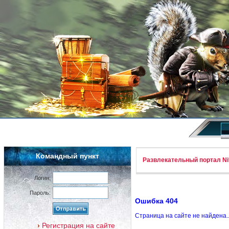
Командный пункт
Развлекательный портал Nif
Логин:
Пароль:
Ошибка 404
Страница на сайте не найдена.
Регистрация на сайте