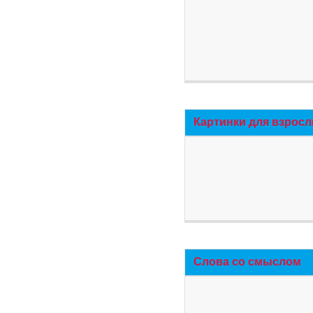
Картинки для взросл
Слова со смыслом