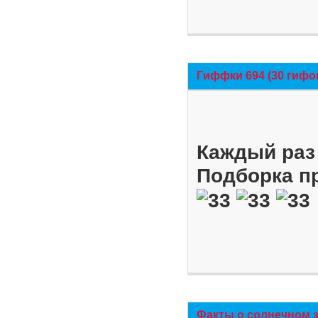
Гиффки 694 (30 гифо
Каждый раз 
Подборка п
Факты о солнечном 