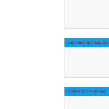
Картинки для взросл
Слова со смыслом