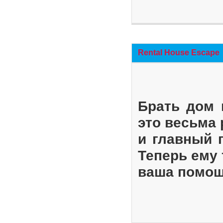
Rental House Escape
Брать дом 
это весьма
и главный 
Теперь ему 
ваша помощ