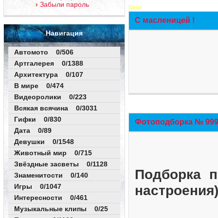
Забыли пароль
New!
С масленицей !
Навигация
Автомото 0/506
Артгалерея 0/1388
Архитектура 0/107
В мире 0/474
Видеоролики 0/223
Всякая всячина 0/3031
Гифки 0/830
Фотоподборка № 999 
Дата 0/89
Девушки 0/1548
Животный мир 0/715
Звёздные засветы 0/1128
Подборка п
Знаменитости 0/140
Игры 0/1047
настроения
Интересности 0/461
Музыкальные клипы 0/25