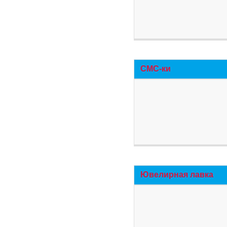
СМС-ки
Ювелирная лавка