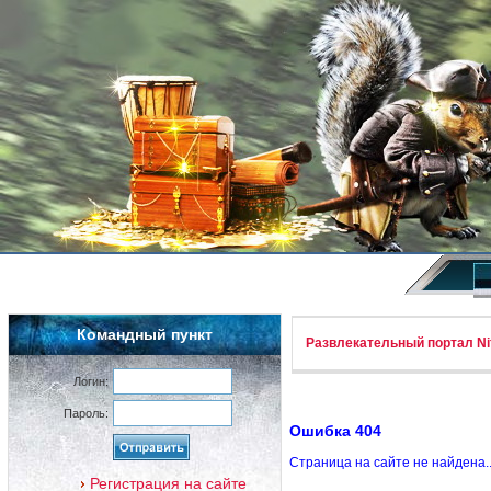
Командный пункт
Развлекательный портал Nif
Логин:
Пароль:
Ошибка 404
Страница на сайте не найдена.
Регистрация на сайте