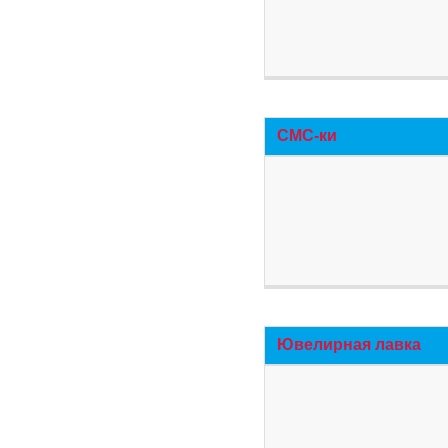
СМС-ки
Ювелирная лавка