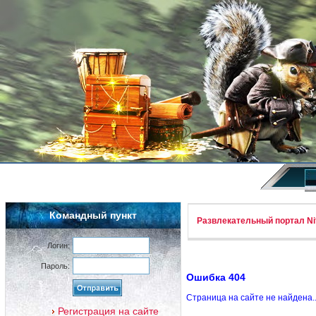
Командный пункт
Развлекательный портал Nif
Логин:
Пароль:
Ошибка 404
Страница на сайте не найдена.
Регистрация на сайте