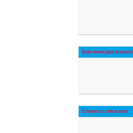
Картинки для взросл
Слова со смыслом