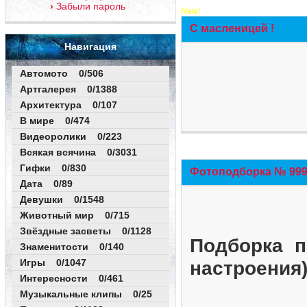
Забыли пароль
New!
С масленицей !
Навигация
Автомото 0/506
Артгалерея 0/1388
Архитектура 0/107
В мире 0/474
Видеоролики 0/223
Всякая всячина 0/3031
Гифки 0/830
Фотоподборка № 999 
Дата 0/89
Девушки 0/1548
Животный мир 0/715
Звёздные засветы 0/1128
Подборка п
Знаменитости 0/140
Игры 0/1047
настроения
Интересности 0/461
Музыкальные клипы 0/25