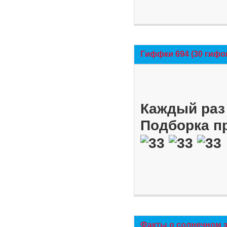
Гиффки 694 (30 гифо
Каждый раз 
Подборка п
Факты о солнечном 