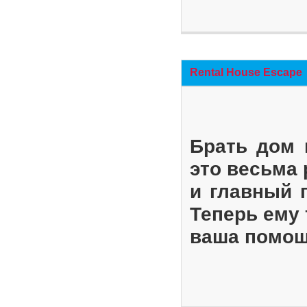
Rental House Escape
Брать дом 
это весьма
и главный 
Теперь ему 
ваша помощ