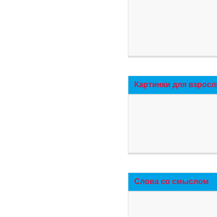
Картинки для взросл
Слова со смыслом