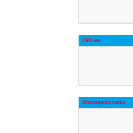
СМС-ки
Ювелирная лавка