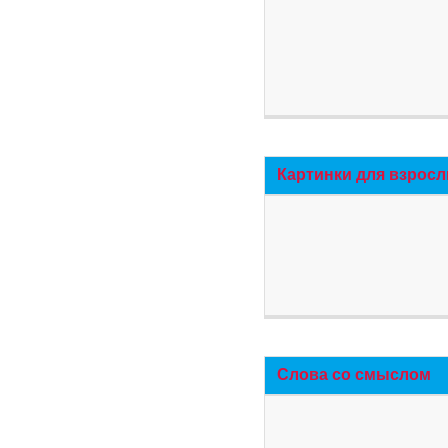
Картинки для взросл
Слова со смыслом