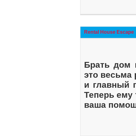
Rental House Escape
Брать дом 
это весьма
и главный 
Теперь ему 
ваша помощ