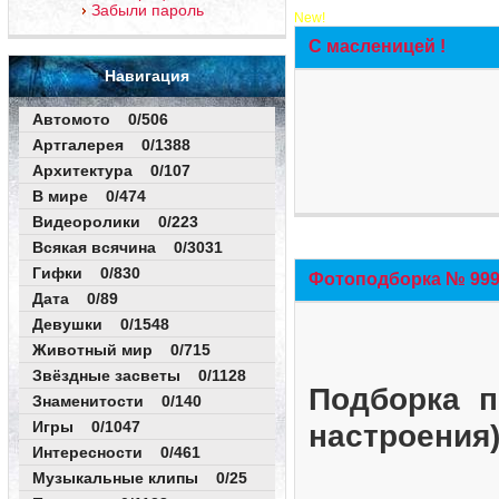
Забыли пароль
New!
С масленицей !
Навигация
Автомото 0/506
Артгалерея 0/1388
Архитектура 0/107
В мире 0/474
Видеоролики 0/223
Всякая всячина 0/3031
Гифки 0/830
Фотоподборка № 999 
Дата 0/89
Девушки 0/1548
Животный мир 0/715
Звёздные засветы 0/1128
Подборка п
Знаменитости 0/140
Игры 0/1047
настроения
Интересности 0/461
Музыкальные клипы 0/25