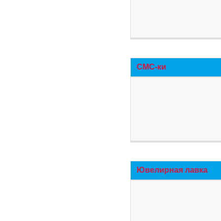
СМС-ки
Ювелирная лавка