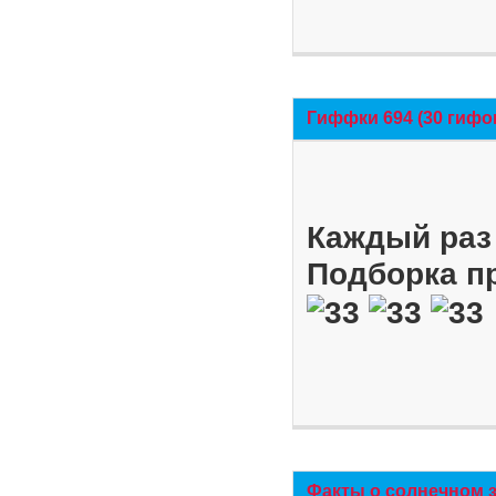
Гиффки 694 (30 гифо
Каждый раз 
Подборка п
Факты о солнечном 