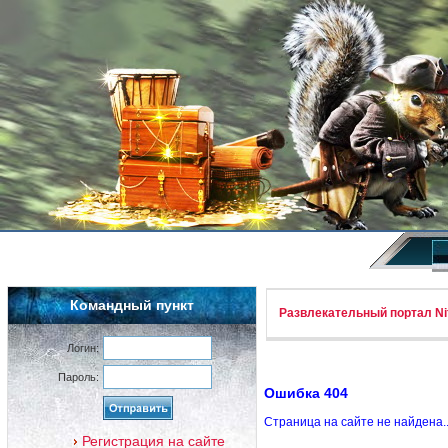
Командный пункт
Развлекательный портал Nif
Логин:
Пароль:
Ошибка 404
Страница на сайте не найдена.
Регистрация на сайте