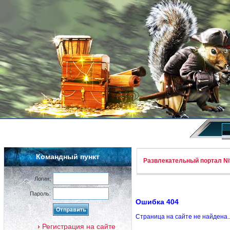
Командный пункт
Развлекательный портал Nif
Логин:
Пароль:
Ошибка 404
Страница на сайте не найдена.
Регистрация на сайте