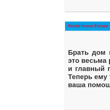
Rental House Escape
Брать дом 
это весьма
и главный 
Теперь ему 
ваша помощ