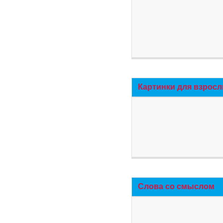
Картинки для взросл
Слова со смыслом