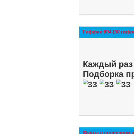
Гиффки 694 (30 гифо
Каждый раз 
Подборка п
Факты о солнечном 