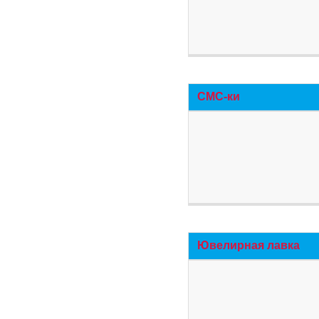
СМС-ки
Ювелирная лавка