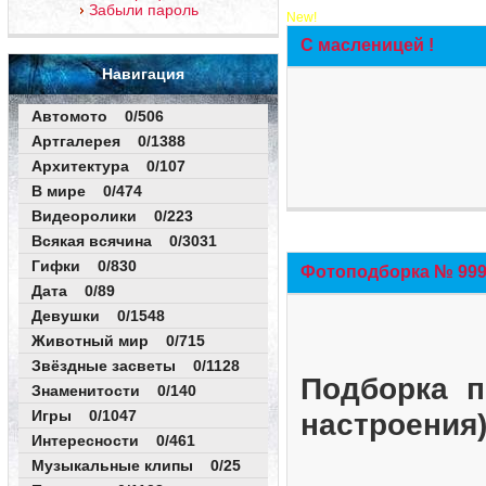
Забыли пароль
New!
С масленицей !
Навигация
Автомото 0/506
Артгалерея 0/1388
Архитектура 0/107
В мире 0/474
Видеоролики 0/223
Всякая всячина 0/3031
Гифки 0/830
Фотоподборка № 999 
Дата 0/89
Девушки 0/1548
Животный мир 0/715
Звёздные засветы 0/1128
Подборка п
Знаменитости 0/140
Игры 0/1047
настроения
Интересности 0/461
Музыкальные клипы 0/25