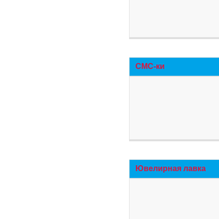
СМС-ки
Ювелирная лавка