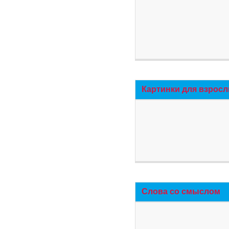
Картинки для взросл
Слова со смыслом