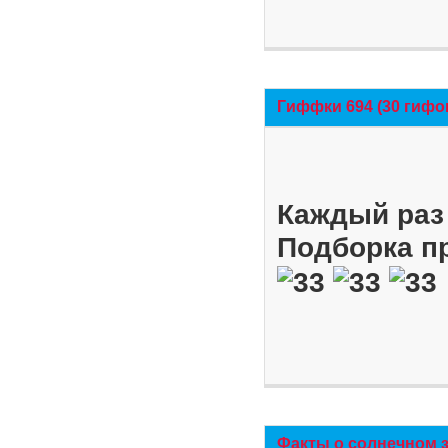
Гиффки 694 (30 гифо
Каждый раз 
Подборка п
Факты о солнечном 