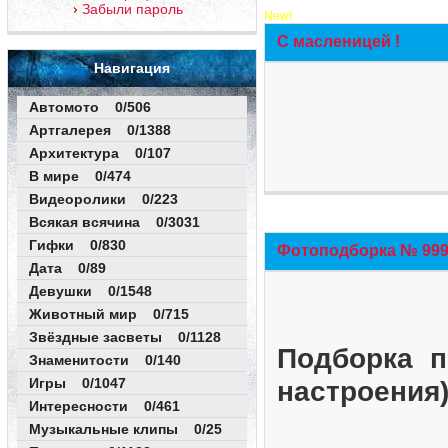
Забыли пароль
New!
С масленицей !
Навигация
Автомото 0/506
Артгалерея 0/1388
Архитектура 0/107
В мире 0/474
Видеоролики 0/223
Всякая всячина 0/3031
Гифки 0/830
Фотоподборка № 999 
Дата 0/89
Девушки 0/1548
Животный мир 0/715
Звёздные засветы 0/1128
Подборка п
Знаменитости 0/140
Игры 0/1047
настроения
Интересности 0/461
Музыкальные клипы 0/25