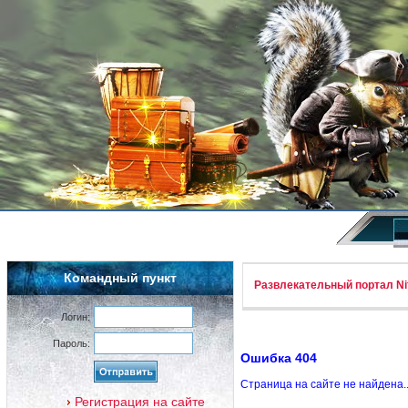
Командный пункт
Развлекательный портал Nif
Логин:
Пароль:
Ошибка 404
Страница на сайте не найдена.
Регистрация на сайте