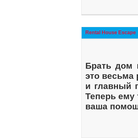
Rental House Escape
Брать дом 
это весьма
и главный 
Теперь ему 
ваша помощ