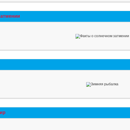
затмении
мир