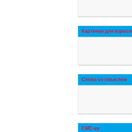
Картинки для взросл
Слова со смыслом
СМС-ки