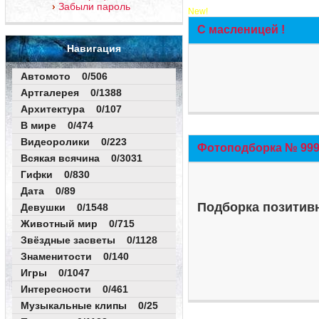
Забыли пароль
New!
С масленицей !
Навигация
Автомото 0/506
Артгалерея 0/1388
Архитектура 0/107
В мире 0/474
Видеоролики 0/223
Фотоподборка № 999 
Всякая всячина 0/3031
Гифки 0/830
Дата 0/89
Подборка позитивн
Девушки 0/1548
Животный мир 0/715
Звёздные засветы 0/1128
Знаменитости 0/140
Игры 0/1047
Интересности 0/461
Музыкальные клипы 0/25