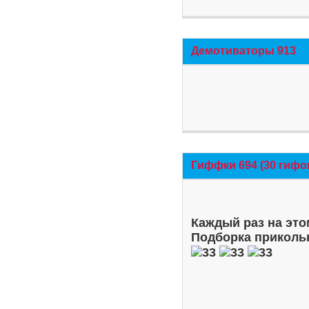
Демотиваторы 913
Гиффки 694 (30 гифо
Каждый раз на это
Подборка приколь