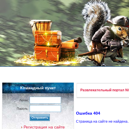
Командный пункт
Развлекательный портал Nif
Логин:
Пароль:
Ошибка 404
Страница на сайте не найдена.
Регистрация на сайте