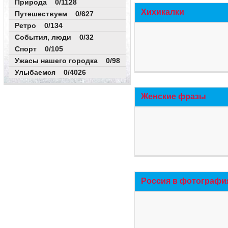
Природа 0/1128
Хихикалки
Путешествуем 0/627
Ретро 0/134
События, люди 0/32
Спорт 0/105
Ужасы нашего городка 0/98
Улыбаемся 0/4026
Женские фразы
Россия в фотографи