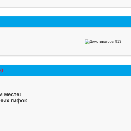
к)
м месте!
ных гифок