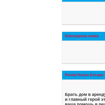
Ювелирная лавка
Rental House Escape
Брать дом в аренд
и главный герой э
ваша помощь в ре