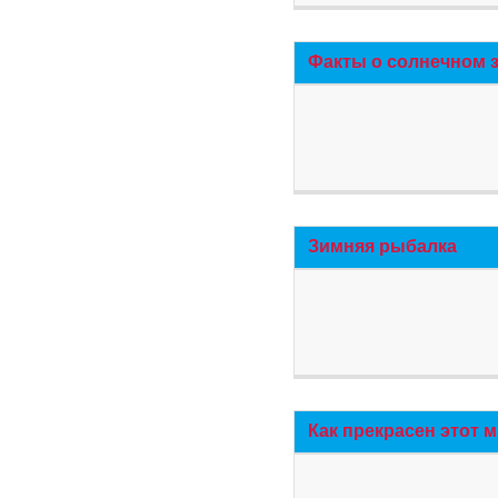
Факты о солнечном 
Зимняя рыбалка
Как прекрасен этот 