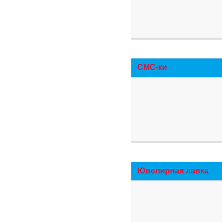
СМС-ки
Ювелирная лавка