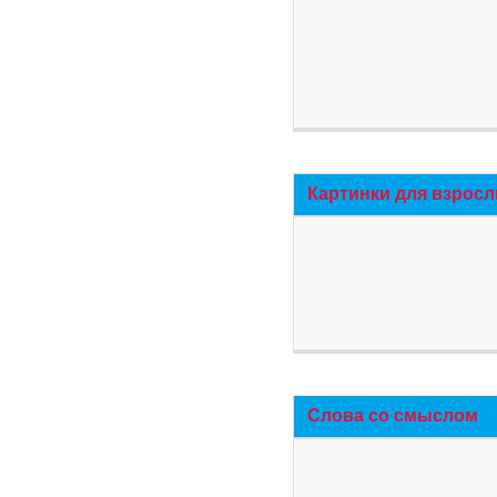
Картинки для взросл
Слова со смыслом