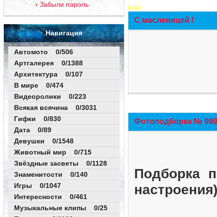
Забыли пароль
New!
С масленицей !
Навигация
Автомото 0/506
Артгалерея 0/1388
Архитектура 0/107
В мире 0/474
Видеоролики 0/223
Всякая всячина 0/3031
Гифки 0/830
Фотоподборка № 999 
Дата 0/89
Девушки 0/1548
Животный мир 0/715
Звёздные засветы 0/1128
Подборка п
Знаменитости 0/140
Игры 0/1047
настроения
Интересности 0/461
Музыкальные клипы 0/25