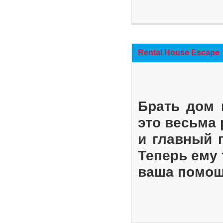
Rental House Escape
Брать дом 
это весьма
и главный 
Теперь ему 
ваша помощ