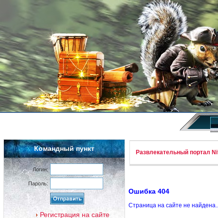
Командный пункт
Развлекательный портал Nif
Логин:
Пароль:
Ошибка 404
Страница на сайте не найдена.
Регистрация на сайте