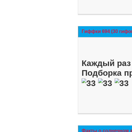
Гиффки 694 (30 гифо
Каждый раз 
Подборка п
Факты о солнечном 