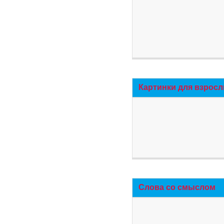
Картинки для взросл
Слова со смыслом