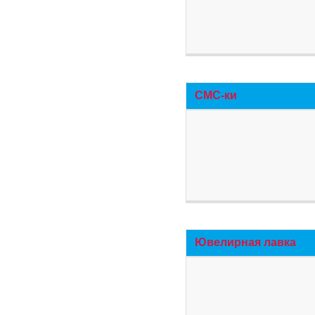
СМС-ки
Ювелирная лавка