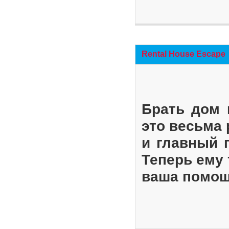
Rental House Escape
Брать дом 
это весьма
и главный 
Теперь ему 
ваша помощ