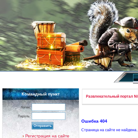
Командный пункт
Развлекательный портал Nif
Логин:
Пароль:
Ошибка 404
Страница на сайте не найдена.
Регистрация на сайте