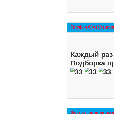
Гиффки 694 (30 гифо
Каждый раз 
Подборка п
Факты о солнечном 