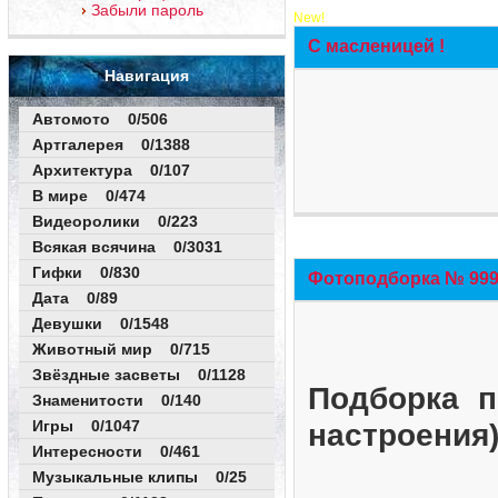
Забыли пароль
New!
С масленицей !
Навигация
Автомото 0/506
Артгалерея 0/1388
Архитектура 0/107
В мире 0/474
Видеоролики 0/223
Всякая всячина 0/3031
Гифки 0/830
Фотоподборка № 999 
Дата 0/89
Девушки 0/1548
Животный мир 0/715
Звёздные засветы 0/1128
Подборка п
Знаменитости 0/140
Игры 0/1047
настроения
Интересности 0/461
Музыкальные клипы 0/25