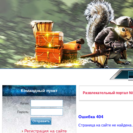
Командный пункт
Развлекательный портал Nif
Логин:
Пароль:
Ошибка 404
Страница на сайте не найдена.
Регистрация на сайте