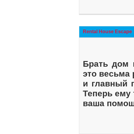
Rental House Escape
Брать дом 
это весьма
и главный 
Теперь ему 
ваша помощ