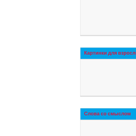
Картинки для взросл
Слова со смыслом