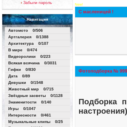
Забыли пароль
New!
С масленицей !
Навигация
Автомото 0/506
Артгалерея 0/1388
Архитектура 0/107
В мире 0/474
Видеоролики 0/223
Всякая всячина 0/3031
Гифки 0/830
Фотоподборка № 999 
Дата 0/89
Девушки 0/1548
Животный мир 0/715
Звёздные засветы 0/1128
Подборка п
Знаменитости 0/140
Игры 0/1047
настроения
Интересности 0/461
Музыкальные клипы 0/25