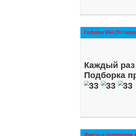
Гиффки 694 (30 гифо
Каждый раз 
Подборка п
Факты о солнечном 