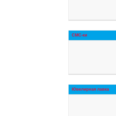
СМС-ки
Ювелирная лавка