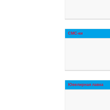
СМС-ки
Ювелирная лавка