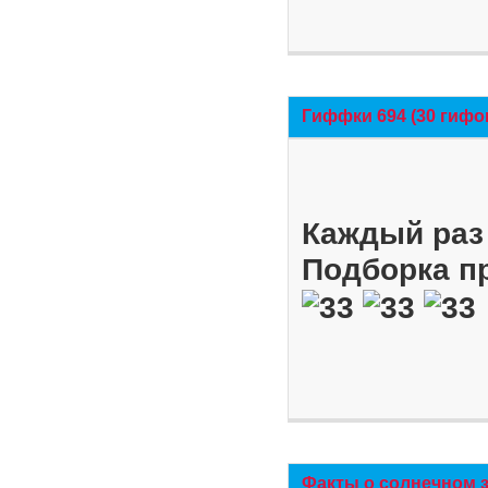
Гиффки 694 (30 гифо
Каждый раз 
Подборка п
Факты о солнечном 