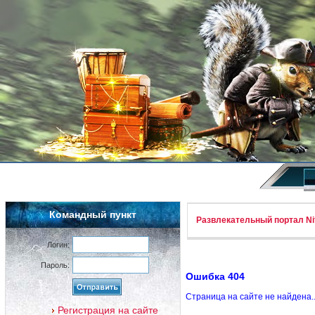
Командный пункт
Развлекательный портал Nif
Логин:
Пароль:
Ошибка 404
Страница на сайте не найдена.
Регистрация на сайте