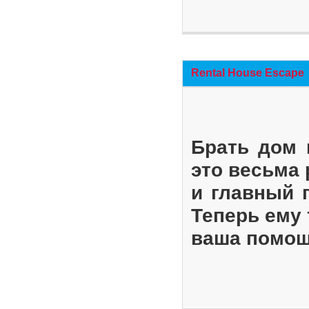
Rental House Escape
Брать дом 
это весьма
и главный 
Теперь ему 
ваша помощ