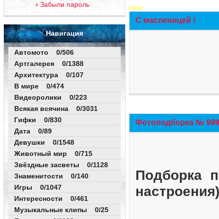
Забыли пароль
New!
С масленицей !
Навигация
Автомото 0/506
Артгалерея 0/1388
Архитектура 0/107
В мире 0/474
Видеоролики 0/223
Всякая всячина 0/3031
Гифки 0/830
Фотоподборка № 999 
Дата 0/89
Девушки 0/1548
Животный мир 0/715
Звёздные засветы 0/1128
Подборка п
Знаменитости 0/140
Игры 0/1047
настроения
Интересности 0/461
Музыкальные клипы 0/25