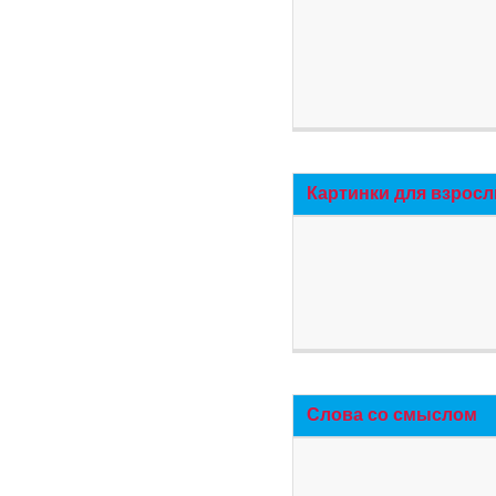
Картинки для взросл
Слова со смыслом