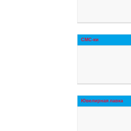
СМС-ки
Ювелирная лавка