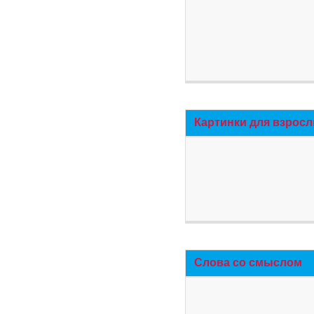
Картинки для взросл
Слова со смыслом