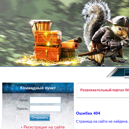
Командный пункт
Развлекательный портал Nif
Логин:
Пароль:
Ошибка 404
Страница на сайте не найдена.
Регистрация на сайте