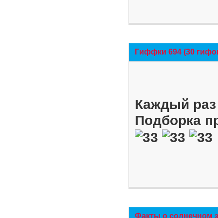
Гиффки 694 (30 гифо
Каждый раз 
Подборка п
Факты о солнечном 