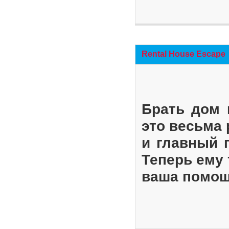
Rental House Escape
Брать дом 
это весьма
и главный 
Теперь ему 
ваша помощ