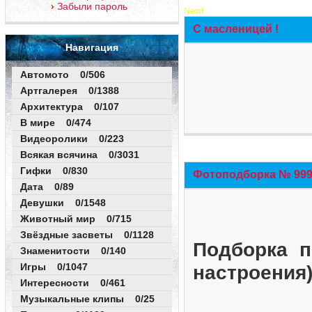
Забыли пароль
New!
С масленицей !
Навигация
Автомото 0/506
Артгалерея 0/1388
Архитектура 0/107
В мире 0/474
Видеоролики 0/223
Всякая всячина 0/3031
Гифки 0/830
Фотоподборка № 999 
Дата 0/89
Девушки 0/1548
Животный мир 0/715
Звёздные засветы 0/1128
Подборка п
Знаменитости 0/140
Игры 0/1047
настроения
Интересности 0/461
Музыкальные клипы 0/25