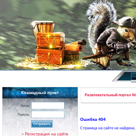
Командный пункт
Развлекательный портал Nif
Логин:
Пароль:
Ошибка 404
Страница на сайте не найдена.
Регистрация на сайте