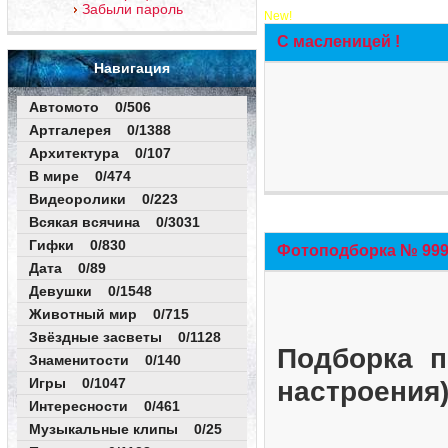
Забыли пароль
New!
С масленицей !
Навигация
Автомото 0/506
Артгалерея 0/1388
Архитектура 0/107
В мире 0/474
Видеоролики 0/223
Всякая всячина 0/3031
Гифки 0/830
Фотоподборка № 999 
Дата 0/89
Девушки 0/1548
Животный мир 0/715
Звёздные засветы 0/1128
Подборка п
Знаменитости 0/140
Игры 0/1047
настроения
Интересности 0/461
Музыкальные клипы 0/25