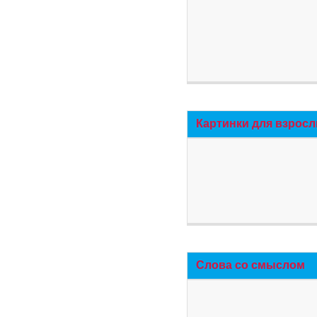
Картинки для взросл
Слова со смыслом