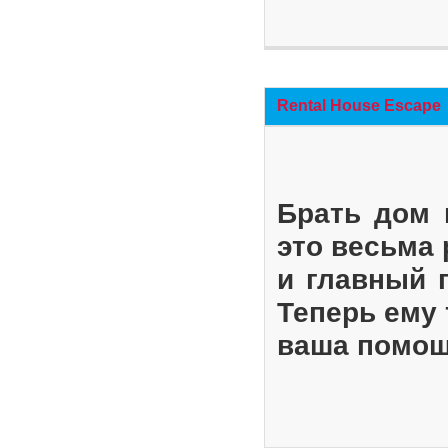
Rental House Escape
Брать дом 
это весьма
и главный 
Теперь ему 
ваша помощ