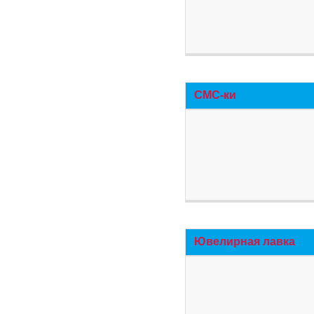
СМС-ки
Ювелирная лавка