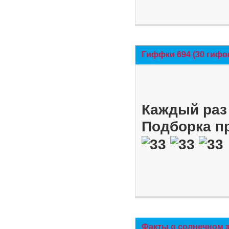
Гиффки 694 (30 гифо
Каждый раз 
Подборка п
Факты о солнечном 