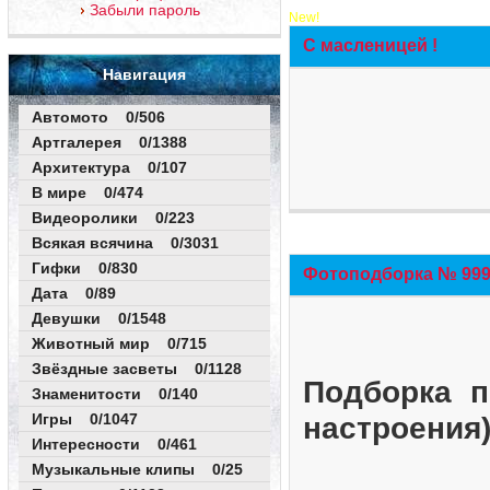
Забыли пароль
New!
С масленицей !
Навигация
Автомото 0/506
Артгалерея 0/1388
Архитектура 0/107
В мире 0/474
Видеоролики 0/223
Всякая всячина 0/3031
Гифки 0/830
Фотоподборка № 999 
Дата 0/89
Девушки 0/1548
Животный мир 0/715
Звёздные засветы 0/1128
Подборка п
Знаменитости 0/140
Игры 0/1047
настроения
Интересности 0/461
Музыкальные клипы 0/25