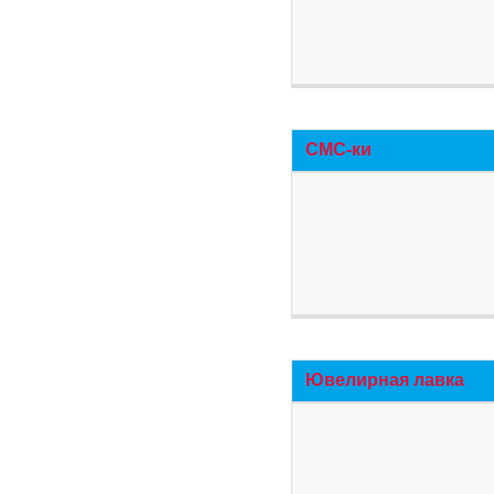
СМС-ки
Ювелирная лавка