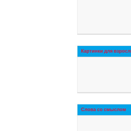
Картинки для взросл
Слова со смыслом