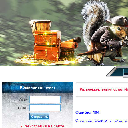
Командный пункт
Развлекательный портал Nif
Логин:
Пароль:
Ошибка 404
Страница на сайте не найдена.
Регистрация на сайте