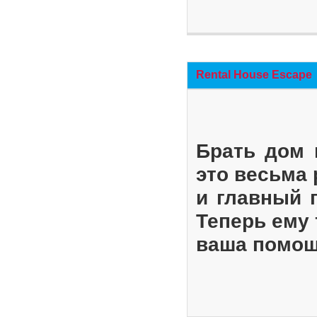
Rental House Escape
Брать дом 
это весьма
и главный 
Теперь ему 
ваша помощ