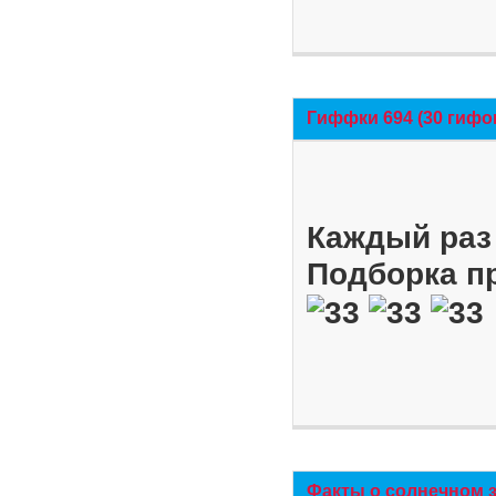
Гиффки 694 (30 гифо
Каждый раз 
Подборка п
Факты о солнечном 