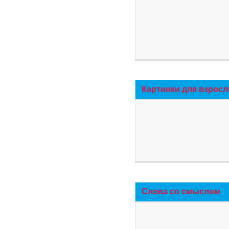
Картинки для взросл
Слова со смыслом