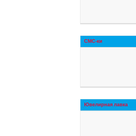
СМС-ки
Ювелирная лавка