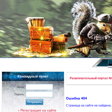
Командный пункт
Развлекательный портал Nif
Логин:
Пароль:
Ошибка 404
Страница на сайте не найдена.
Регистрация на сайте