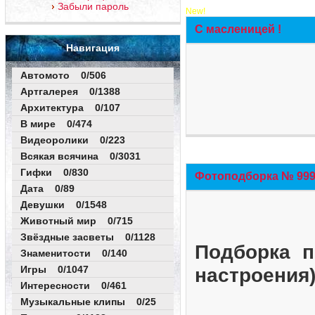
Забыли пароль
New!
С масленицей !
Навигация
Автомото 0/506
Артгалерея 0/1388
Архитектура 0/107
В мире 0/474
Видеоролики 0/223
Всякая всячина 0/3031
Гифки 0/830
Фотоподборка № 999 
Дата 0/89
Девушки 0/1548
Животный мир 0/715
Звёздные засветы 0/1128
Подборка п
Знаменитости 0/140
Игры 0/1047
настроения
Интересности 0/461
Музыкальные клипы 0/25