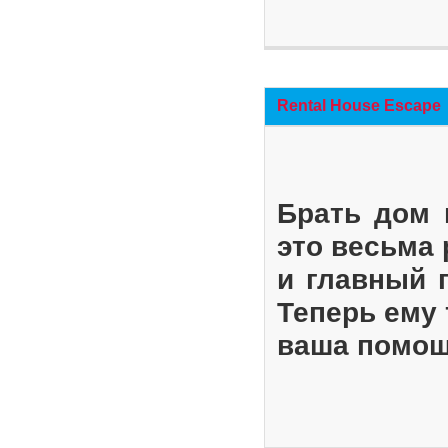
Rental House Escape
Брать дом 
это весьма
и главный 
Теперь ему 
ваша помощ