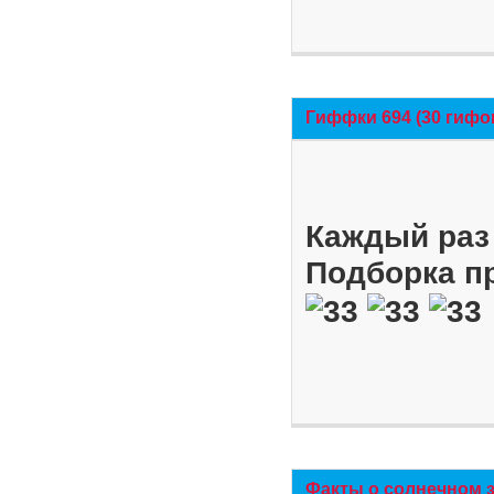
Гиффки 694 (30 гифо
Каждый раз 
Подборка п
Факты о солнечном 