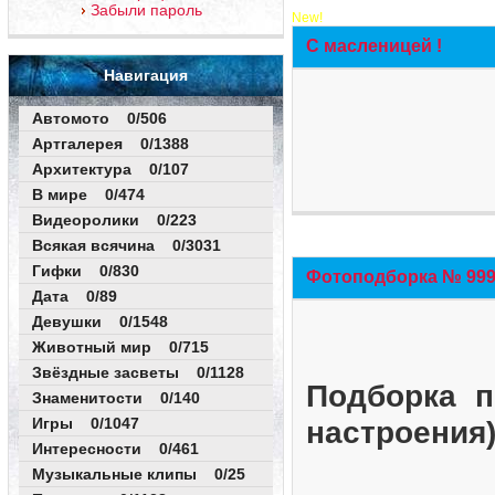
Забыли пароль
New!
С масленицей !
Навигация
Автомото 0/506
Артгалерея 0/1388
Архитектура 0/107
В мире 0/474
Видеоролики 0/223
Всякая всячина 0/3031
Гифки 0/830
Фотоподборка № 999 
Дата 0/89
Девушки 0/1548
Животный мир 0/715
Звёздные засветы 0/1128
Подборка п
Знаменитости 0/140
Игры 0/1047
настроения
Интересности 0/461
Музыкальные клипы 0/25