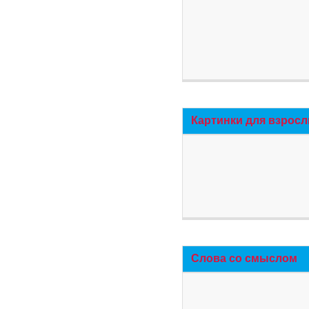
Картинки для взросл
Слова со смыслом