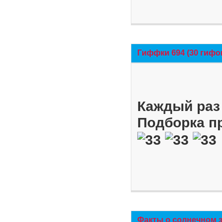
Гиффки 694 (30 гифо
Каждый раз 
Подборка п
Факты о солнечном 