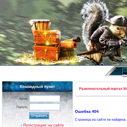
Командный пункт
Развлекательный портал Nif
Логин:
Пароль:
Ошибка 404
Страница на сайте не найдена.
Регистрация на сайте