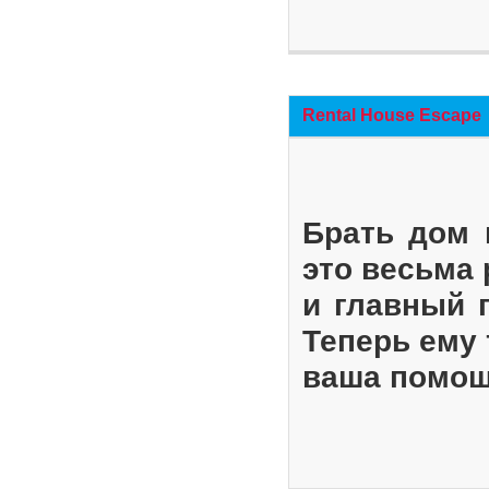
Rental House Escape
Брать дом 
это весьма
и главный 
Теперь ему 
ваша помощ