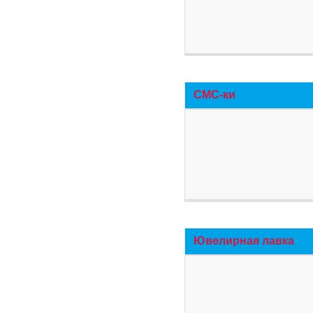
СМС-ки
Ювелирная лавка