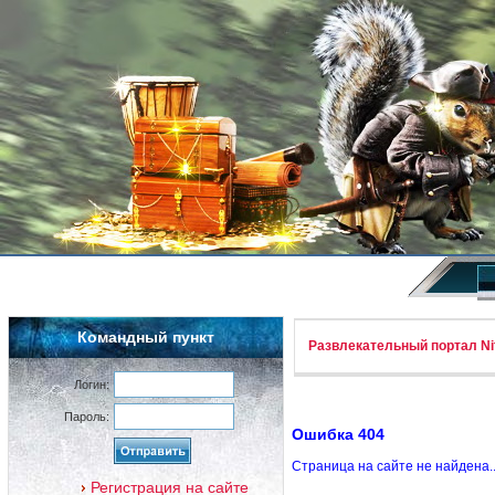
Командный пункт
Развлекательный портал Nif
Логин:
Пароль:
Ошибка 404
Страница на сайте не найдена.
Регистрация на сайте