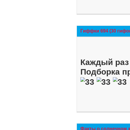
Гиффки 694 (30 гифо
Каждый раз 
Подборка п
Факты о солнечном 