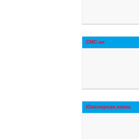
СМС-ки
Ювелирная лавка