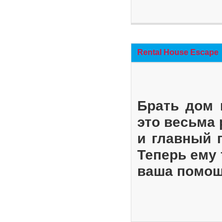
Rental House Escape
Брать дом 
это весьма
и главный 
Теперь ему 
ваша помощ