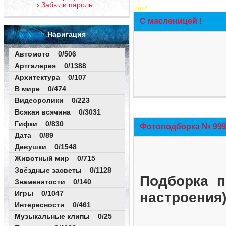
Забыли пароль
New!
С масленицей !
Навигация
Автомото 0/506
Артгалерея 0/1388
Архитектура 0/107
В мире 0/474
Видеоролики 0/223
Всякая всячина 0/3031
Гифки 0/830
Фотоподборка № 999 
Дата 0/89
Девушки 0/1548
Животный мир 0/715
Звёздные засветы 0/1128
Подборка п
Знаменитости 0/140
Игры 0/1047
настроения
Интересности 0/461
Музыкальные клипы 0/25