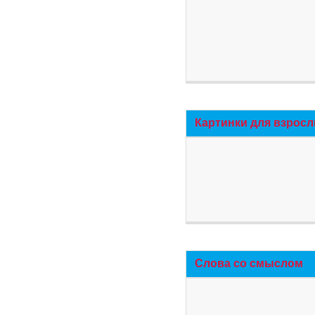
Картинки для взросл
Слова со смыслом