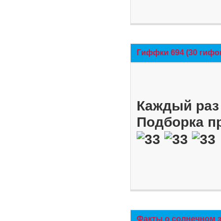
Гиффки 694 (30 гифо
Каждый раз 
Подборка п
Факты о солнечном 