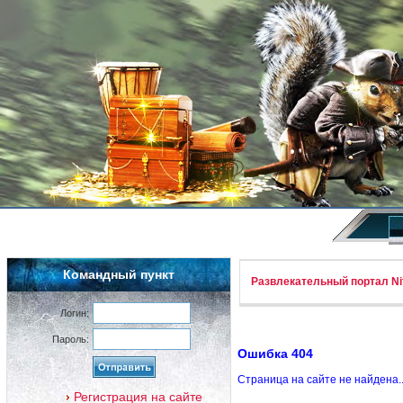
Командный пункт
Развлекательный портал Nif
Логин:
Пароль:
Ошибка 404
Страница на сайте не найдена.
Регистрация на сайте