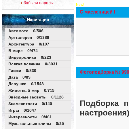
Забыли пароль
New!
С масленицей !
Навигация
Автомото 0/506
Артгалерея 0/1388
Архитектура 0/107
В мире 0/474
Видеоролики 0/223
Всякая всячина 0/3031
Гифки 0/830
Фотоподборка № 999 
Дата 0/89
Девушки 0/1548
Животный мир 0/715
Звёздные засветы 0/1128
Подборка п
Знаменитости 0/140
Игры 0/1047
настроения
Интересности 0/461
Музыкальные клипы 0/25