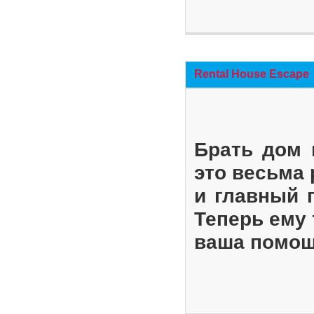
Rental House Escape
Брать дом 
это весьма
и главный 
Теперь ему 
ваша помощ