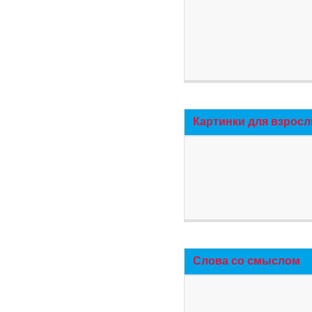
Картинки для взросл
Слова со смыслом