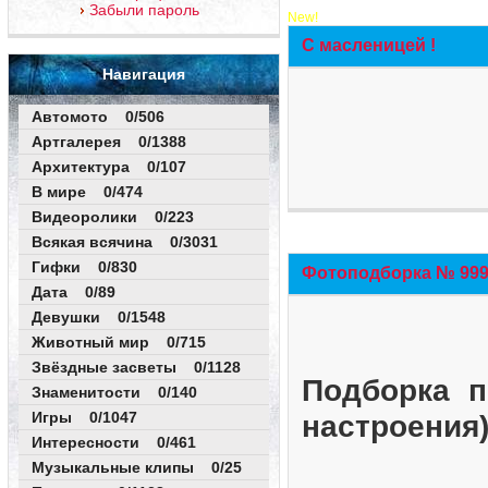
Забыли пароль
New!
С масленицей !
Навигация
Автомото 0/506
Артгалерея 0/1388
Архитектура 0/107
В мире 0/474
Видеоролики 0/223
Всякая всячина 0/3031
Гифки 0/830
Фотоподборка № 999 
Дата 0/89
Девушки 0/1548
Животный мир 0/715
Звёздные засветы 0/1128
Подборка п
Знаменитости 0/140
Игры 0/1047
настроения
Интересности 0/461
Музыкальные клипы 0/25