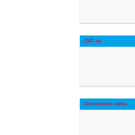
СМС-ки
Ювелирная лавка