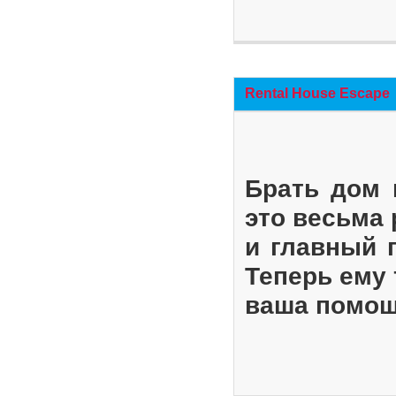
Rental House Escape
Брать дом 
это весьма
и главный 
Теперь ему 
ваша помощ