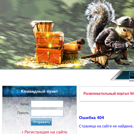
Командный пункт
Развлекательный портал Nif
Логин:
Пароль:
Ошибка 404
Страница на сайте не найдена.
Регистрация на сайте