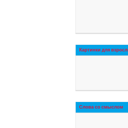
Картинки для взросл
Слова со смыслом