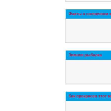
Факты о солнечном 
Зимняя рыбалка
Как прекрасен этот 