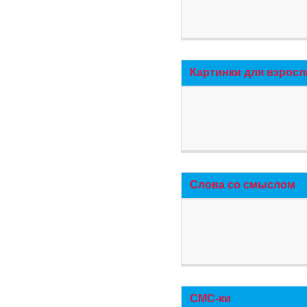
Картинки для взросл
Слова со смыслом
СМС-ки