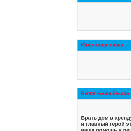
Ювелирная лавка
Rental House Escape
Брать дом в аренд
и главный герой э
ваша помощь в ре