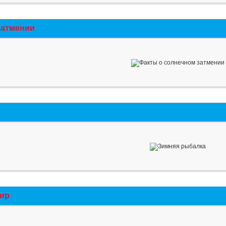
затмении
мир