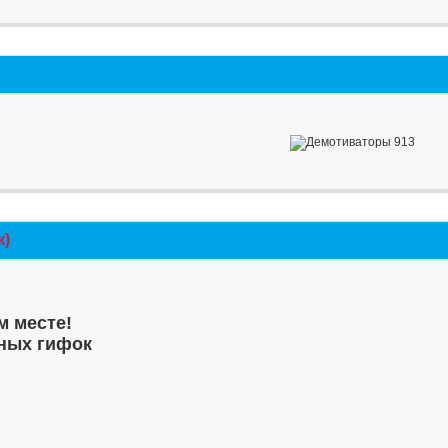
к)
м месте!
ных гифок