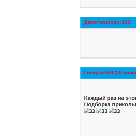
Демотиваторы 913
Гиффки 694 (30 гифо
Каждый раз на это
Подборка приколь