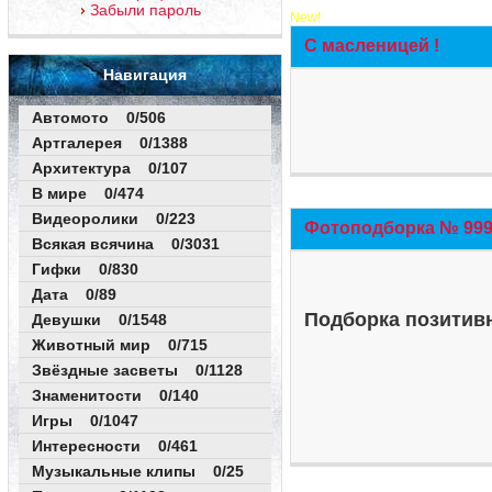
Забыли пароль
New!
С масленицей !
Навигация
Автомото 0/506
Артгалерея 0/1388
Архитектура 0/107
В мире 0/474
Видеоролики 0/223
Фотоподборка № 999 
Всякая всячина 0/3031
Гифки 0/830
Дата 0/89
Подборка позитивн
Девушки 0/1548
Животный мир 0/715
Звёздные засветы 0/1128
Знаменитости 0/140
Игры 0/1047
Интересности 0/461
Музыкальные клипы 0/25