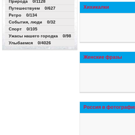
Природа 0/1128
Хихикалки
Путешествуем 0/627
Ретро 0/134
События, люди 0/32
Спорт 0/105
Ужасы нашего городка 0/98
Улыбаемся 0/4026
Женские фразы
Россия в фотографи