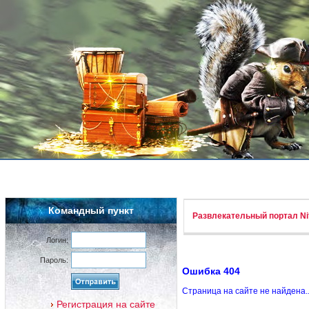
Командный пункт
Развлекательный портал Nif
Логин:
Пароль:
Ошибка 404
Страница на сайте не найдена.
Регистрация на сайте